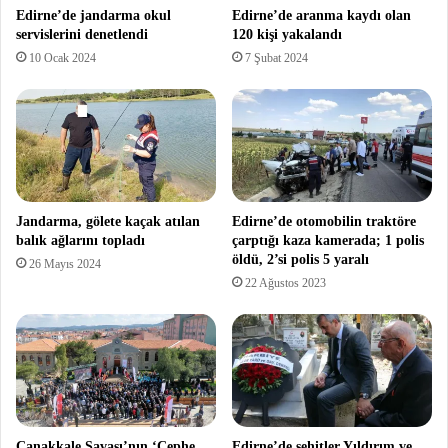
Edirne’de jandarma okul
Edirne’de aranma kaydı olan
servislerini denetlendi
120 kişi yakalandı
10 Ocak 2024
7 Şubat 2024
Jandarma, gölete kaçak atılan
Edirne’de otomobilin traktöre
balık ağlarını topladı
çarptığı kaza kamerada; 1 polis
öldü, 2’si polis 5 yaralı
26 Mayıs 2024
22 Ağustos 2023
Çanakkale Savaşı’nın ‘Cephe
Edirne’de şehitler Yıldırım ve