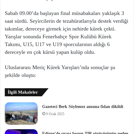
Sabah 09.00’da başlayan final müsabakaları yaklaşık 3
saat sürdü. Seyircilerin de tezahüratlarıyla destek verdiği
takımlar, dereceye girmek için nehirde kürek çekti.
Yarışlar sonunda Fenerbahçe Spor Kulübü Kürek
Takımı, U15, U17 ve U19 sporcularının aldığı 6
dereceyle en çok kürsü yapan kulüp oldu.
Uluslararası Meriç Kürek Yarışları’nda sonuçlar şu
şekilde oluştu:
İlgili Makaleler
Gazeteci Berk Söylemez anısına fidan dikildi
9 Ocak 2025
Edirne’de sırayı bozun TIR sürücüsünün neden