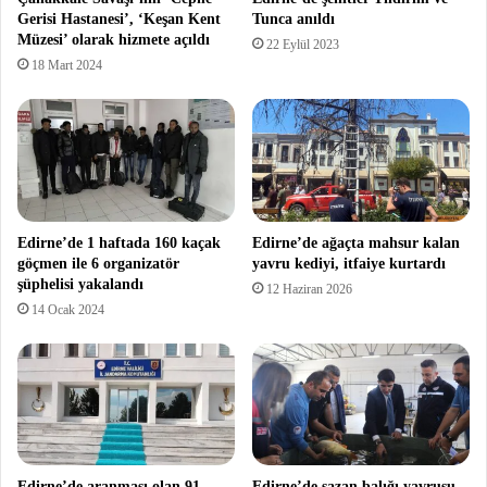
Gerisi Hastanesi’, ‘Keşan Kent
Tunca anıldı
Müzesi’ olarak hizmete açıldı
22 Eylül 2023
18 Mart 2024
Edirne’de 1 haftada 160 kaçak
Edirne’de ağaçta mahsur kalan
göçmen ile 6 organizatör
yavru kediyi, itfaiye kurtardı
şüphelisi yakalandı
12 Haziran 2026
14 Ocak 2024
Edirne’de aranması olan 91
Edirne’de sazan balığı yavrusu