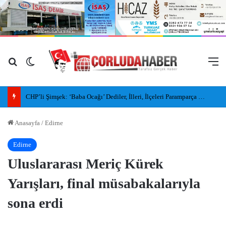
Arama yap ...
Dış görünümü değiştir
M
CHP’li Şimşek: ‘Baba Ocağı’ Dediler, İlleri, İlçeleri Paramparça Edip Gittiler
Anasayfa
/
Edirne
Edirne
Uluslararası Meriç Kürek
Yarışları, final müsabakalarıyla
sona erdi