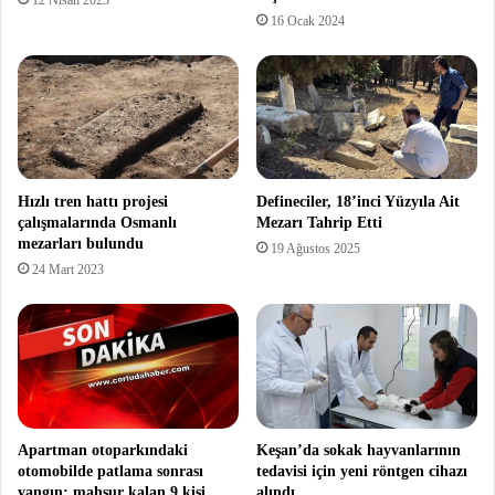
12 Nisan 2023
16 Ocak 2024
Hızlı tren hattı projesi
Defineciler, 18’inci Yüzyıla Ait
çalışmalarında Osmanlı
Mezarı Tahrip Etti
mezarları bulundu
19 Ağustos 2025
24 Mart 2023
Apartman otoparkındaki
Keşan’da sokak hayvanlarının
otomobilde patlama sonrası
tedavisi için yeni röntgen cihazı
yangın; mahsur kalan 9 kişi
alındı