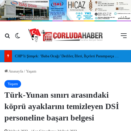
Arama yap ...
Dış görünümü değiştir
M
CHP’li Şimşek: ‘Baba Ocağı’ Dediler, İlleri, İlçeleri Paramparça Edip Gittiler
Anasayfa
/
Yaşam
Yaşam
Türk-Yunan sınırı arasındaki
köprü ayaklarını temizleyen DSİ
personeline başarı belgesi