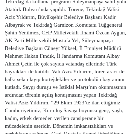
Tekirdağ’da kutlama programı Süleymanpaşa sahil yolu
Atatürk Bulvarı’nda yapıldı. Törene, Tekirdağ Valisi
Aziz Yıldırım, Büyükşehir Belediye Başkanı Kadir
Albayrak ve Tekirdağ Garnizon Komutanı Tuğgeneral
Şahin Yenilmez, CHP Milletvekili İlhami Özcan Aygun,
AK Parti Milletvekili Mustafa Yel, Süleymanpaşa
Belediye Başkanı Cüneyt Yüksel, İl Emniyet Müdürü
Mehmet Hakan Fındık, İl Jandarma Komutanı Albay
Ahmet Çetin ile çok sayıda vatandaş ellerinde Türk
bayrakları ile katıldı. Vali Aziz Yıldırım, tören aracı ile
halkı selamlayıp kortejdekiler ve protokolün bayramını
kutladı. Saygı duruşu ve İstiklal Marşı’nın okunmasının
ardından törenin açılış konuşmasını yapan Tekirdağ
Valisi Aziz Yıldırım, “29 Ekim 1923’te ilan ettiğimiz
Cumhuriyetimiz, Kurtuluş Savaşı boyunca genç, yaşlı,
kadın, erkek demeden verilen cansiperane bir
mücadelenin eseridir. Dönemin imkansızlıkları ve
zorluklarına rağmen, Gazi Mustafa Kemal liderliğinde