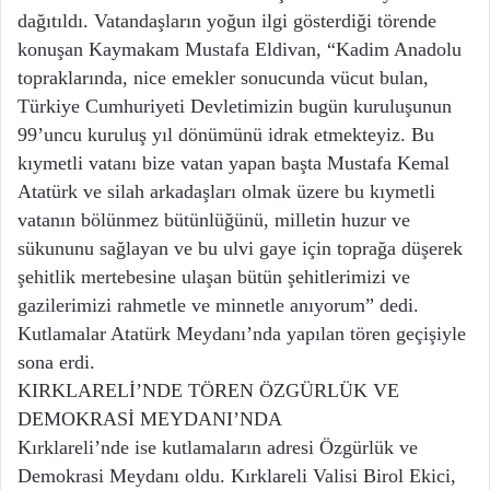
dağıtıldı. Vatandaşların yoğun ilgi gösterdiği törende
konuşan Kaymakam Mustafa Eldivan, “Kadim Anadolu
topraklarında, nice emekler sonucunda vücut bulan,
Türkiye Cumhuriyeti Devletimizin bugün kuruluşunun
99’uncu kuruluş yıl dönümünü idrak etmekteyiz. Bu
kıymetli vatanı bize vatan yapan başta Mustafa Kemal
Atatürk ve silah arkadaşları olmak üzere bu kıymetli
vatanın bölünmez bütünlüğünü, milletin huzur ve
sükununu sağlayan ve bu ulvi gaye için toprağa düşerek
şehitlik mertebesine ulaşan bütün şehitlerimizi ve
gazilerimizi rahmetle ve minnetle anıyorum” dedi.
Kutlamalar Atatürk Meydanı’nda yapılan tören geçişiyle
sona erdi.
KIRKLARELİ’NDE TÖREN ÖZGÜRLÜK VE
DEMOKRASİ MEYDANI’NDA
Kırklareli’nde ise kutlamaların adresi Özgürlük ve
Demokrasi Meydanı oldu. Kırklareli Valisi Birol Ekici,