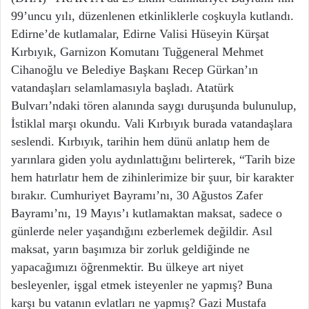
99’uncu yılı, düzenlenen etkinliklerle coşkuyla kutlandı.
Edirne’de kutlamalar, Edirne Valisi Hüseyin Kürşat
Kırbıyık, Garnizon Komutanı Tuğgeneral Mehmet
Cihanoğlu ve Belediye Başkanı Recep Gürkan’ın
vatandaşları selamlamasıyla başladı. Atatürk
Bulvarı’ndaki tören alanında saygı duruşunda bulunulup,
İstiklal marşı okundu. Vali Kırbıyık burada vatandaşlara
seslendi. Kırbıyık, tarihin hem dünü anlatıp hem de
yarınlara giden yolu aydınlattığını belirterek, “Tarih bize
hem hatırlatır hem de zihinlerimize bir şuur, bir karakter
bırakır. Cumhuriyet Bayramı’nı, 30 Ağustos Zafer
Bayramı’nı, 19 Mayıs’ı kutlamaktan maksat, sadece o
günlerde neler yaşandığını ezberlemek değildir. Asıl
maksat, yarın başımıza bir zorluk geldiğinde ne
yapacağımızı öğrenmektir. Bu ülkeye art niyet
besleyenler, işgal etmek isteyenler ne yapmış? Buna
karşı bu vatanın evlatları ne yapmış? Gazi Mustafa