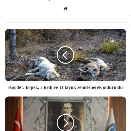
We
b
site
si
Köyde 5 köpek, 3 kedi ve 11 tavuk zehirlenerek öldürüldü