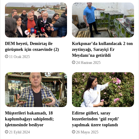
DEM heyeti, Demirtaş ile
Kırkpınar’da kullanılacak 2 ton
görüşmek için cezaevinde (2)
zeytinyağı, Sarayiçi Er
Meydanı’na getirildi
11 Ocak 2025
24 Haziran 2025
Müşterileri bakamadı, 18
Edirne gülleri, saray
kaplumbağayı sahiplendi;
lezzetlerinden ‘gül reçeli’
işletmesinde besliyor
yapılmak üzere toplandı
21 Eylül 2024
26 Mayıs 2025