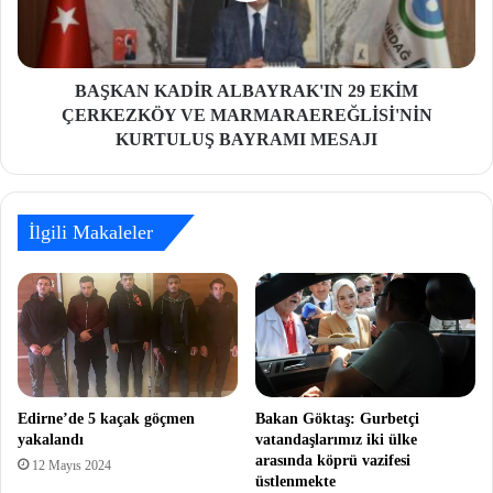
BAŞKAN KADİR ALBAYRAK'IN 29 EKİM
ÇERKEZKÖY VE MARMARAEREĞLİSİ'NİN
KURTULUŞ BAYRAMI MESAJI
İlgili Makaleler
Edirne’de 5 kaçak göçmen
Bakan Göktaş: Gurbetçi
yakalandı
vatandaşlarımız iki ülke
arasında köprü vazifesi
12 Mayıs 2024
üstlenmekte