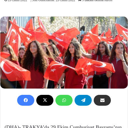
(DHA)- TRAKYA’da 29 Ekim Cumhuriyet Bayramı’nın