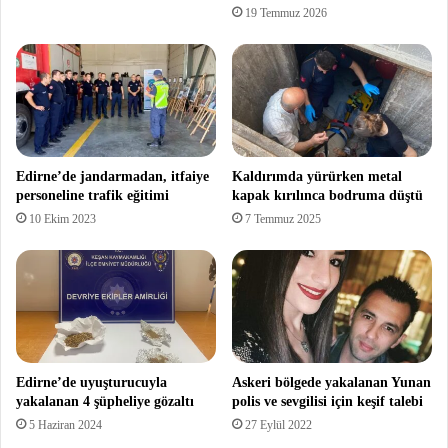
19 Temmuz 2026
Edirne’de jandarmadan, itfaiye
Kaldırımda yürürken metal
personeline trafik eğitimi
kapak kırılınca bodruma düştü
10 Ekim 2023
7 Temmuz 2025
Edirne’de uyuşturucuyla
Askeri bölgede yakalanan Yunan
yakalanan 4 şüpheliye gözaltı
polis ve sevgilisi için keşif talebi
5 Haziran 2024
27 Eylül 2022