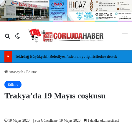
Arama yap ...
Dış görünümü değiştir
M
Tekirdağ Büyükşehir Belediyesi’nden arı yetiştiricilerine destek
Anasayfa
/
Edirne
Edirne
Trakya’da 19 Mayıs coşkusu
19 Mayıs 2026
| Son Güncelleme: 19 Mayıs 2026
1 dakika okuma süresi