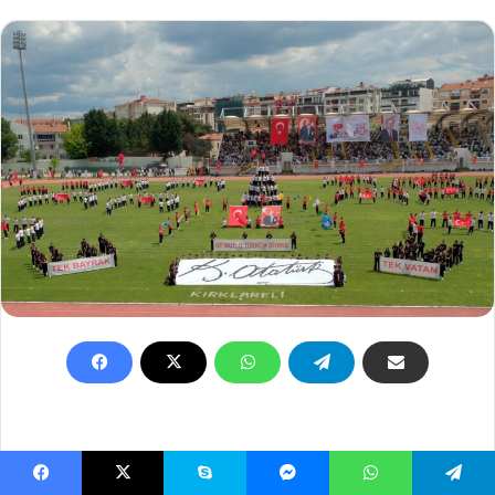
Olgay GÜLER- -Abdullah YALÇIN-Mehmetcan
Facebook
X
Skype
Messenger
WhatsApp
Telegram