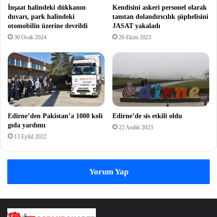
İnşaat halindeki dükkanın
Kendisini askeri personel olarak
duvarı, park halindeki
tanıtan dolandırıcılık şüphelisini
otomobilin üzerine devrildi
JASAT yakaladı
30 Ocak 2024
26 Ekim 2023
Edirne’den Pakistan’a 1000 koli
Edirne’de sis etkili oldu
gıda yardımı
22 Aralık 2023
13 Eylül 2022
Yorum Yap