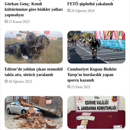
Gürkan Genç: Kendi
FETÖ şüphelisi yakalandı
kültürümüze göre bisiklet yolları
20 Ağustos 2024
yapmalıyız
15 Kasım 2023
Edirne’de yoldan çıkan otomobil
Cumhuriyet Kupası Bisiklet
takla attı, sürücü yaralandı
Yarışı’nı hurdacılık yapan
sporcu kazandı
30 Ağustos 2023
23 Ekim 2022