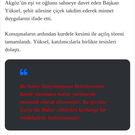
Akgöz’ün eşi ve oğlunu sahneye davet eden Başkan
Yüksel, şehit ailesine çiçek takdim ederek minnet
duygularını ifade etti.
Konuşmaların ardından kurdele kesimi ile açılış töreni
tamamlandı. Yüksel, katılımcılarla birlikte tesisleri
dolaştı.
Bu haber Süleymanpaşa Belediyesinin
Kendi sitesinden botlar yardımıyla
otomatik olarak eklenmiştir. Bu içerikte
Çorlu’da Haber editörleri herhangi bir
müdahalede bulunmamıştır.