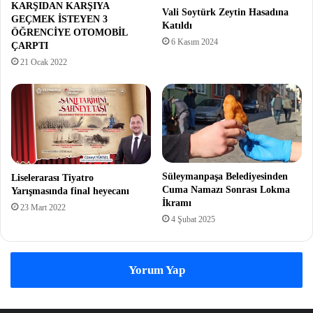
KARŞIDAN KARŞIYA
Vali Soytürk Zeytin Hasadına
GEÇMEK İSTEYEN 3
Katıldı
ÖĞRENCİYE OTOMOBİL
6 Kasım 2024
ÇARPTI
21 Ocak 2022
Süleymanpaşa Belediyesinden
Liselerarası Tiyatro
Cuma Namazı Sonrası Lokma
Yarışmasında final heyecanı
İkramı
23 Mart 2022
4 Şubat 2025
Yorum Yap