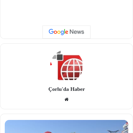
Çorlu'da Haber
We
b
site
si