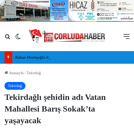
Arama yap ...
Dış görünümü değiştir
M
Bakan Memişoğlu ile Bakan Kacır, Kapaklı’da Hastane Açılışına Katıldı
Anasayfa
/
Tekirdağ
Tekirdağ
Tekirdağlı şehidin adı Vatan
Mahallesi Barış Sokak’ta
yaşayacak