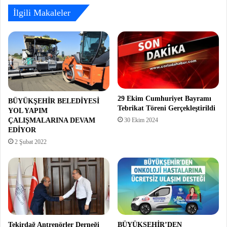
İlgili Makaleler
29 Ekim Cumhuriyet Bayramı
BÜYÜKŞEHİR BELEDİYESİ
Tebrikat Töreni Gerçekleştirildi
YOL YAPIM
ÇALIŞMALARINA DEVAM
30 Ekim 2024
EDİYOR
2 Şubat 2022
Tekirdağ Antrenörler Derneği
BÜYÜKŞEHİR’DEN