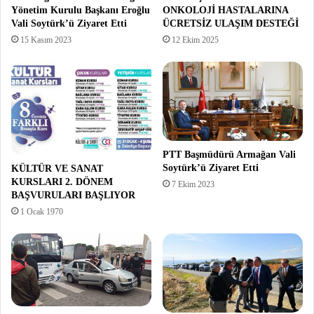
Yönetim Kurulu Başkanı Eroğlu
ONKOLOJİ HASTALARINA
Vali Soytürk’ü Ziyaret Etti
ÜCRETSİZ ULAŞIM DESTEĞİ
15 Kasım 2023
12 Ekim 2025
PTT Başmüdürü Armağan Vali
Soytürk’ü Ziyaret Etti
KÜLTÜR VE SANAT
KURSLARI 2. DÖNEM
7 Ekim 2023
BAŞVURULARI BAŞLIYOR
1 Ocak 1970