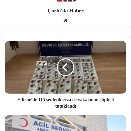
Çorlu'da Haber
We
b
site
si
Edirne’de 115 sentetik ecza ile yakalanan şüpheli
tutuklandı