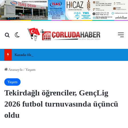
Arama yap ...
Dış görünümü değiştir
M
Kazada ölen Utku, gözyaşlarıyla toprağa verildi
Anasayfa
/
Yaşam
Yaşam
Tekirdağlı öğrenciler, GençLig
2026 futbol turnuvasında üçüncü
oldu