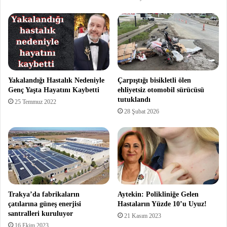
Yakalandığı Hastalık Nedeniyle
Çarpıştığı bisikletli ölen
Genç Yaşta Hayatını Kaybetti
ehliyetsiz otomobil sürücüsü
tutuklandı
25 Temmuz 2022
28 Şubat 2026
Trakya’da fabrikaların
Aytekin: Polikliniğe Gelen
çatılarına güneş enerjisi
Hastaların Yüzde 10’u Uyuz!
santralleri kuruluyor
21 Kasım 2023
16 Ekim 2023