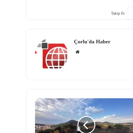
Takip Et
Çorlu'da Haber
We
b
site
si