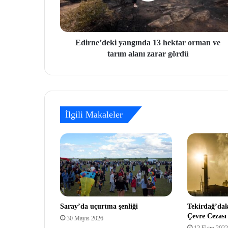
Edirne’deki yangında 13 hektar orman ve
tarım alanı zarar gördü
İlgili Makaleler
Saray’da uçurtma şenliği
Tekirdağ’dak
Çevre Cezası
30 Mayıs 2026
12 Ekim 2022