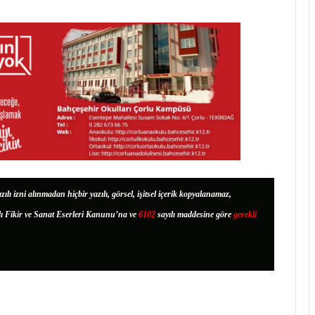
zılı izni alınmadan hiçbir yazılı, görsel, işitsel içerik kopyalanamaz,
lı Fikir ve Sanat Eserleri Kanunu’na ve
6102
sayılı maddesine göre
gerekli