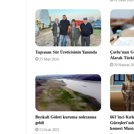
Taşyasan Süt Üreticisinin Yanında
Çorlu’nun G
Alarak Türki
25 Mart 2024
29 Haziran 2
Bıyıkali Göleti kuruma noktasına
661’inci Kırk
geldi
Güreşleri’nd
kemeri Musta
13 Ocak 2023