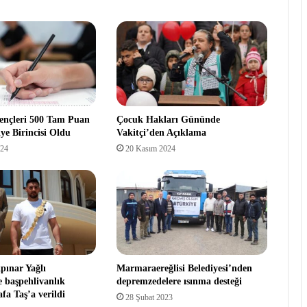
ençleri 500 Tam Puan
Çocuk Hakları Gününde
ye Birincisi Oldu
Vakitçi’den Açıklama
024
20 Kasım 2024
pınar Yağlı
Marmaraereğlisi Belediyesi’nden
e başpehlivanlık
depremzedelere ısınma desteği
fa Taş’a verildi
28 Şubat 2023