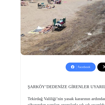
Facebook
ŞARKÖY’DEDENİZE GİRENLER UYARI
Tekirdağ Valiliği’nin yasak kararının ardında
cihazından yapılan anonslarla sık sık uyarı