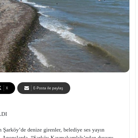
X
E-Posta ile paylaş
LDI
n Şarköy’de denize girenler, belediye ses yayın
ldı. Anonslarda, “Şarköy Kaymakamlığı’ndan duyuru.