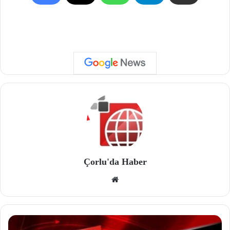
Çorlu'da Haber
We
b
site
si