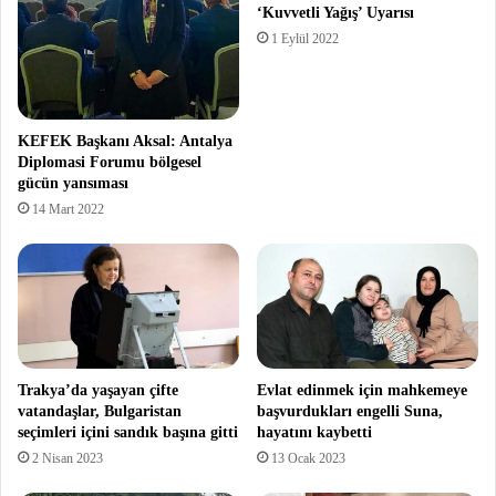
‘Kuvvetli Yağış’ Uyarısı
1 Eylül 2022
KEFEK Başkanı Aksal: Antalya
Diplomasi Forumu bölgesel
gücün yansıması
14 Mart 2022
Trakya’da yaşayan çifte
Evlat edinmek için mahkemeye
vatandaşlar, Bulgaristan
başvurdukları engelli Suna,
seçimleri içini sandık başına gitti
hayatını kaybetti
2 Nisan 2023
13 Ocak 2023