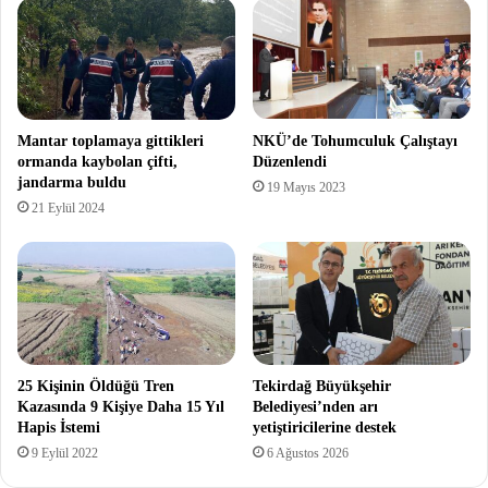
Mantar toplamaya gittikleri
NKÜ’de Tohumculuk Çalıştayı
ormanda kaybolan çifti,
Düzenlendi
jandarma buldu
19 Mayıs 2023
21 Eylül 2024
25 Kişinin Öldüğü Tren
Tekirdağ Büyükşehir
Kazasında 9 Kişiye Daha 15 Yıl
Belediyesi’nden arı
Hapis İstemi
yetiştiricilerine destek
9 Eylül 2022
6 Ağustos 2026