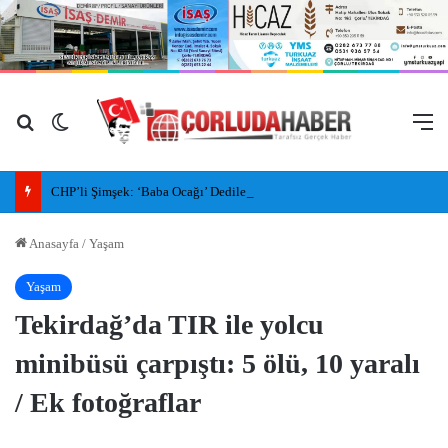
Arama yap ...
Dış görünümü değiştir
M
CHP’li Şimşek: ‘Baba Ocağı’ Dediler, İlleri, İlçeleri Paramparça Edip Gittiler
Anasayfa
/
Yaşam
Yaşam
Tekirdağ’da TIR ile yolcu
minibüsü çarpıştı: 5 ölü, 10 yaralı
/ Ek fotoğraflar