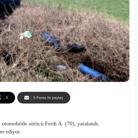
X
E-Posta ile paylaş
otomobilde sürücü Ferdi A. (70), yaralandı.
am ediyor.