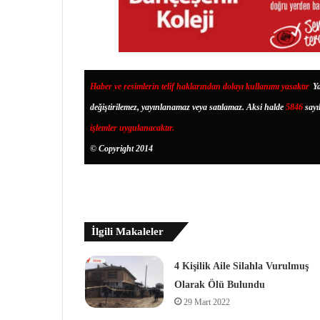
Haber ve resimlerin telif haklarından dolayı kullanımı yasaktır
.
Ya
değiştirilemez, yayınlanamaz veya satılamaz. Aksi halde
5846
sayı
işlemler uygulanacaktır.
© Copyright 2014
İlgili Makaleler
4 Kişilik Aile Silahla Vurulmuş
Olarak Ölü Bulundu
29 Mart 2022