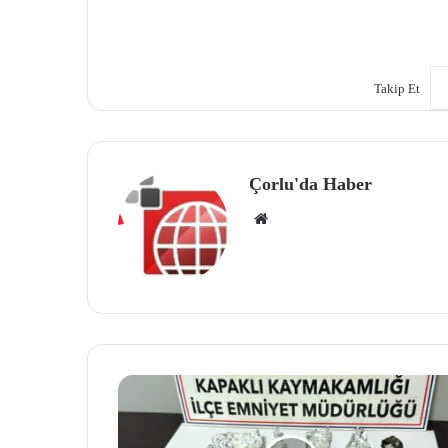
Takip Et
Çorlu'da Haber
We
b
site
si