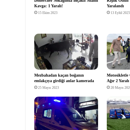
Dönerciler Sokağında Bıçaklı Silahlı
Kışlık Odun
Kavga: 1 Yaralı!
Yaralandı
15 Ekim 2023
13 Eylül 2025
Mezbahadan kaçan boğanın
Motosikletle 
emlakçıya girdiği anlar kamerada
Ağır 2 Yaralı
25 Mayıs 2023
20 Mayıs 202