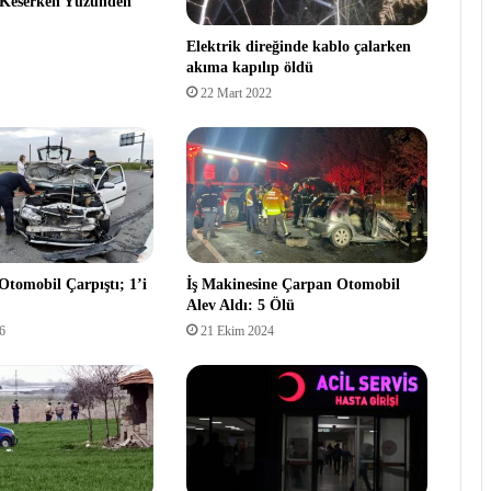
 Keserken Yüzünden
Elektrik direğinde kablo çalarken
akıma kapılıp öldü
22 Mart 2022
Otomobil Çarpıştı; 1’i
İş Makinesine Çarpan Otomobil
Alev Aldı: 5 Ölü
6
21 Ekim 2024