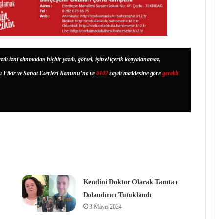
zılı izni alınmadan hiçbir yazılı, görsel, işitsel içerik kopyalanamaz,
lı Fikir ve Sanat Eserleri Kanunu’na ve
6102
sayılı maddesine göre
gerekli
Kendini Doktor Olarak Tanıtan
Dolandırıcı Tutuklandı
3 Mayıs 2024