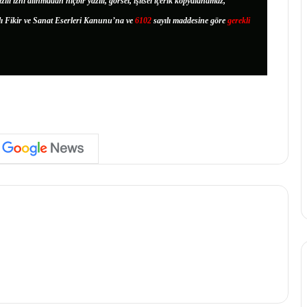
zılı izni alınmadan hiçbir yazılı, görsel, işitsel içerik kopyalanamaz,
lı Fikir ve Sanat Eserleri Kanunu’na ve
6102
sayılı maddesine göre
gerekli