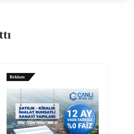
ttı
Reklam