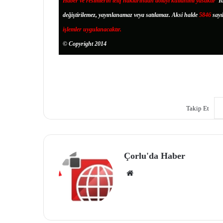
Haber ve resimlerin telif haklarından dolayı kullanımı yasaktır
.
Ya
değiştirilemez, yayınlanamaz veya satılamaz. Aksi halde
5846
sayı
işlemler uygulanacaktır.
© Copyright 2014
Takip Et
Çorlu'da Haber
We
b
site
si