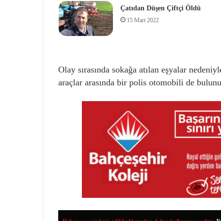
Çatıdan Düşen Çiftçi Öldü
15 Mart 2022
Olay sırasında sokağa atılan eşyalar nedeniyl
araçlar arasında bir polis otomobili de bulun