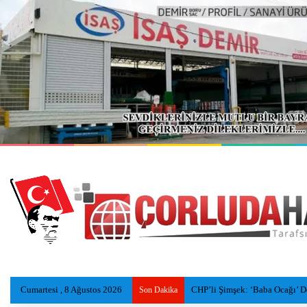
Cumartesi , 8 Ağustos 2026
CHP’li Şimşek: ‘Baba Ocağı’ Dedi
Son Dakika