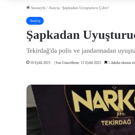
Anasayfa
/
Asayiş
/
Şapkadan Uyuşturucu Çıktı!
Asayiş
Şapkadan Uyuşturuc
Tekirdağ'da polis ve jandarmadan uyuşt
10 Eylül 2023
| Son Güncelleme: 11 Eylül 2023
1 dakika okuma sü