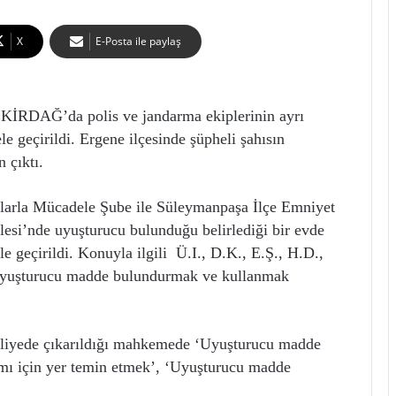
X
E-Posta ile paylaş
DAĞ’da polis ve jandarma ekiplerinin ayrı
 geçirildi. Ergene ilçesinde şüpheli şahısın
 çıktı.
larla Mücadele Şube ile Süleymanpaşa İlçe Emniyet
lesi’nde uyuşturucu bulunduğu belirlediği bir evde
e geçirildi. Konuyla ilgili Ü.I., D.K., E.Ş., H.D.,
 uyuşturucu madde bulundurmak ve kullanmak
i adliyede çıkarıldığı mahkemede ‘Uyuşturucu madde
mı için yer temin etmek’, ‘Uyuşturucu madde