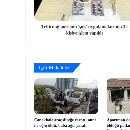
Tekirdağ polisinin 'şok' uygulamalarında 32
kişiye işlem yapıldı
İlgili Makaleler
Çanakkale araç direğe çarptı; anne
Apartman dai
ile oğlu öldü, baba ağır yaralı
öldüğü patl