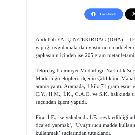
Facebook
Abdullah YALÇIN/TEKİRDAĞ,(DHA) – TEKİR
yaptığı uygulamalarda uyuşturucu maddeler ele
şapkasının içinden ise 205 gram metanfetamin
Tekirdağ İl emniyet Müdürlüğü Narkotik Suç
Müdürlüğü ekipleri, ilçenin Çiftlikönü Mahal
arama yaptı. Aramada, 1 kilo 71 gram esrar el
Ç.Y., H.M., İ.K., C.A.Ö. ve S.K. hakkında
suçundan işlem yapıldı.
Firar İ.F., ise yakalandı. İ.F., sevk edildiğ
ticareti yapmak’, ‘Uyuşturucu madde kullanı
kullanmak’ suçlarından tutuklandı.