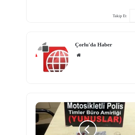
Takip Et
Çorlu'da Haber
We
b
site
si