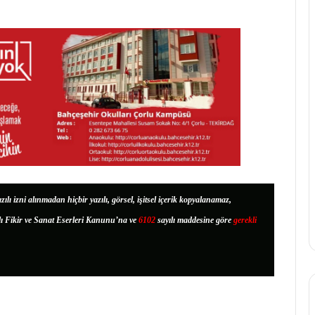
zılı izni alınmadan hiçbir yazılı, görsel, işitsel içerik kopyalanamaz,
lı Fikir ve Sanat Eserleri Kanunu’na ve
6102
sayılı maddesine göre
gerekli