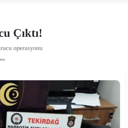
u Çıktı!
urucu operasyonu
resi