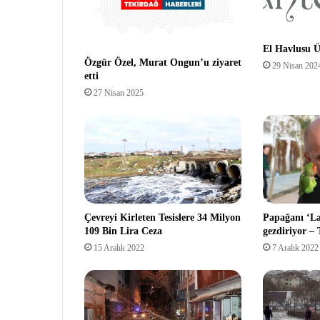
El Havlusu Ü
Özgür Özel, Murat Ongun’u ziyaret
29 Nisan 202
etti
27 Nisan 2025
Çevreyi Kirleten Tesislere 34 Milyon
Papağanı ‘L
109 Bin Lira Ceza
gezdiriyor –
15 Aralık 2022
7 Aralık 2022