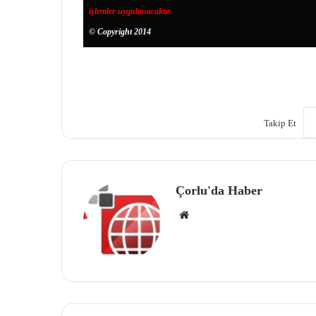
işlemler uygulanacaktır.
© Copyright 2014
Takip Et
Çorlu'da Haber
We
b
site
si