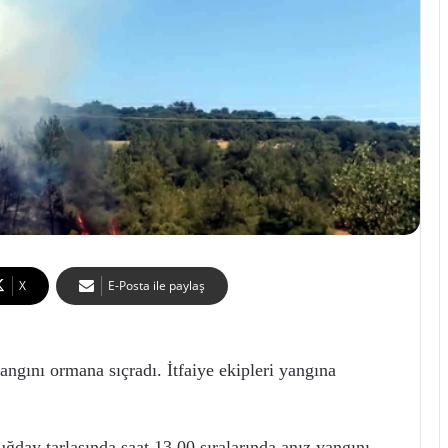
X
E-Posta ile paylaş
gını ormana sıçradı. İtfaiye ekipleri yangına
day tarlasında saat 13.00 sıralarında anız yangını