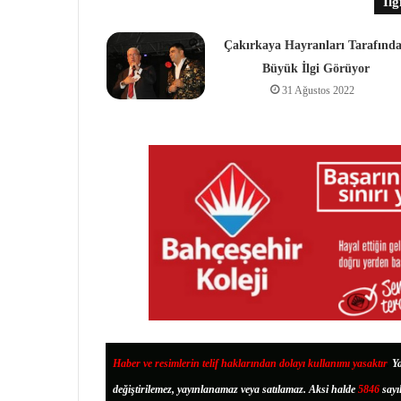
İlg
Çakırkaya Hayranları Tarafınd
Büyük İlgi Görüyor
31 Ağustos 2022
Haber ve resimlerin telif haklarından dolayı kullanımı yasaktır
.
Ya
değiştirilemez, yayınlanamaz veya satılamaz. Aksi halde
5846
sayı