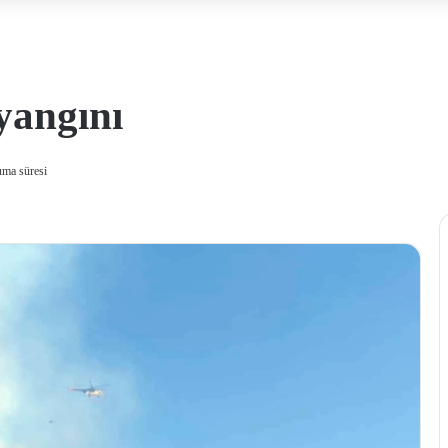
yangını
uma süresi