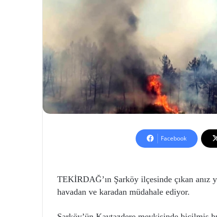
Facebook
TEKİRDAĞ’ın Şarköy ilçesinde çıkan anız yan
havadan ve karadan müdahale ediyor.
Şarköy’ün Kaytazdere mevkisinde biçilmiş buğ