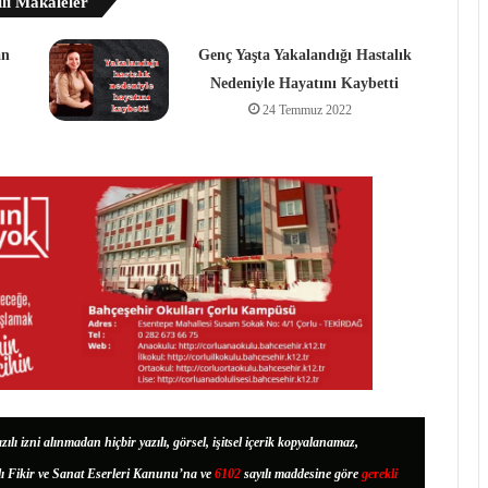
ili Makaleler
an
Genç Yaşta Yakalandığı Hastalık
Nedeniyle Hayatını Kaybetti
24 Temmuz 2022
zılı izni alınmadan hiçbir yazılı, görsel, işitsel içerik kopyalanamaz,
lı Fikir ve Sanat Eserleri Kanunu’na ve
6102
sayılı maddesine göre
gerekli