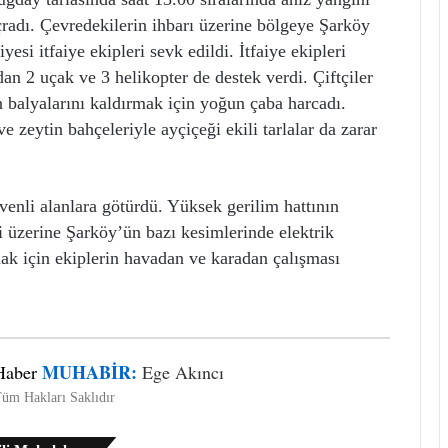
ıçradı. Çevredekilerin ihbarı üzerine bölgeye Şarköy
si itfaiye ekipleri sevk edildi. İtfaiye ekipleri
n 2 uçak ve 3 helikopter de destek verdi. Çiftçiler
 balyalarını kaldırmak için yoğun çaba harcadı.
e zeytin bahçeleriyle ayçiçeği ekili tarlalar da zarar
venli alanlara götürdü. Yüksek gerilim hattının
i üzerine Şarköy’ün bazı kesimlerinde elektrik
lmak için ekiplerin havadan ve karadan çalışması
MUHABIR:
Haber
Ege Akıncı
üm Hakları Saklıdır