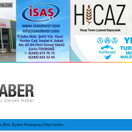
ansız cankurtaran araçları görevde