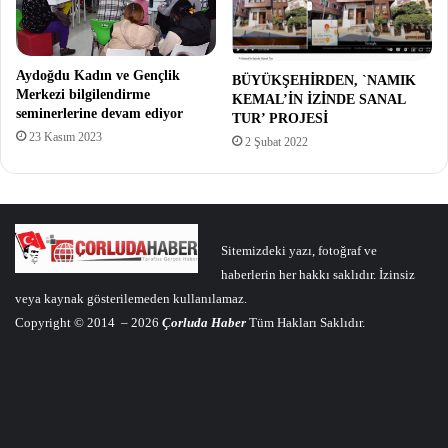
Aydoğdu Kadın ve Gençlik
BÜYÜKŞEHİRDEN, `NAMIK
Merkezi bilgilendirme
KEMAL’İN İZİNDE SANAL
seminerlerine devam ediyor
TUR’ PROJESİ
23 Kasım 2023
2 Şubat 2022
Sitemizdeki yazı, fotoğraf ve
haberlerin her hakkı saklıdır. İzinsiz
veya kaynak gösterilemeden kullanılamaz.
Copyright © 2014 – 2026
Çorluda Haber
Tüm Hakları Saklıdır.