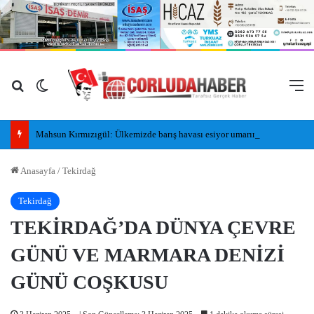
Arama yap ...
Dış görünümü değiştir
M
Mahsun Kırmızıgül: Ülkemizde barış havası esiyor umarım kalıcı olur, umarım yapıcı olur
Anasayfa
/
Tekirdağ
Tekirdağ
TEKİRDAĞ’DA DÜNYA ÇEVRE
GÜNÜ VE MARMARA DENİZİ
GÜNÜ COŞKUSU