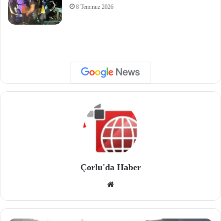
8 Temmuz 2026
Çorlu'da Haber
We
b
site
si