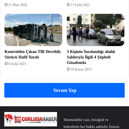
21 Mart 2026
11 Eylül 2022
Kontrolden Çıkan TIR Devrildi;
3 Kişinin Yaralandığı silahlı
Sürücü Hafif Yaralı
Saldırıyla İlgili 4 Şüpheli
Gözaltında
8 Eylül 2025
30 Kasım 2023
Yorum Yap
Sitemizdeki yazı, fotoğraf ve
haberlerin her hakkı saklıdır. İzinsiz