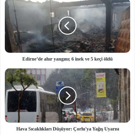
Edirne’de ahır yangını; 6 inek ve 5 keçi öldü
Hava Sıcaklıkları Düşüyor: Çorlu'ya Yağış Uyarısı