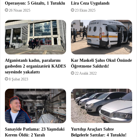
Operasyon: 5 Gözaltı, 1 Tutuklu
Lira Ceza Uygulandı
26 Nisan 2025
23 Ekim 2025
Afganistanlı kadın, paralarını
Kar Maskeli Şahıs Okul Önünde
gasbeden 2 organizatörü KADES
Öğretmene Saldırdı!
sayesinde yakalattı
22 Aralık 2022
8 Şubat 2023
Sanayide Patlama: 23 Yaşındaki
Yurtdışı Araçları Sahte
Kerem Öldü: 2 Yaralı
Belgelerle Sattılar: 4 Tutuklu!