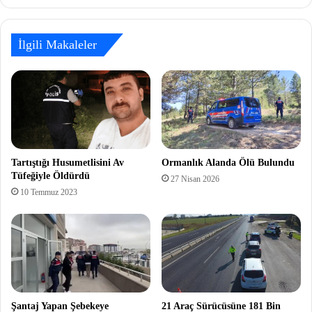
İlgili Makaleler
Tartıştığı Husumetlisini Av
Ormanlık Alanda Ölü Bulundu
Tüfeğiyle Öldürdü
27 Nisan 2026
10 Temmuz 2023
Şantaj Yapan Şebekeye
21 Araç Sürücüsüne 181 Bin