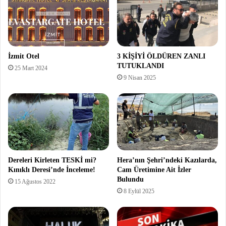
İzmit Otel
3 KİŞİYİ ÖLDÜREN ZANLI
TUTUKLANDI
25 Mart 2024
9 Nisan 2025
Dereleri Kirleten TESKİ mi?
Hera’nın Şehri’ndeki Kazılarda,
Kınıklı Deresi’nde İnceleme!
Cam Üretimine Ait İzler
Bulundu
15 Ağustos 2022
8 Eylül 2025