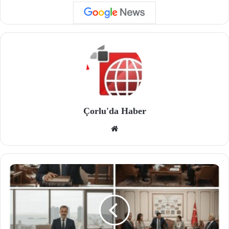
Çorlu'da Haber
We
b
site
si