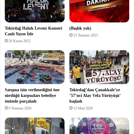
Tekirdağ Haluk Levent Konseri
(Başlık yok)
Canlı Yayın İzle
25 Temmuz 2025
26 Kasım 2022
Satışına izin verilmediğini öne
Tekirdağ’dan Çanakkale’ye
sürdüğü karpuzları belediye
’57’nci Alay Vefa Yürüyüşü’
önünde parçaladı
başladı
6 Temmuz 2026
13 Mart 2026