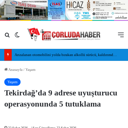
Arama yap ...
Dış görünümü değiştir
M
Arızalanan otomobilini yolda bırakan alkollü sürücü, kaldırımda uyudu
Anasayfa
/
Yaşam
Yaşam
Tekirdağ’da 9 adrese uyuşturucu
operasyonunda 5 tutuklama
22 Şubat 2026
| Son Güncelleme: 22 Şubat 2026