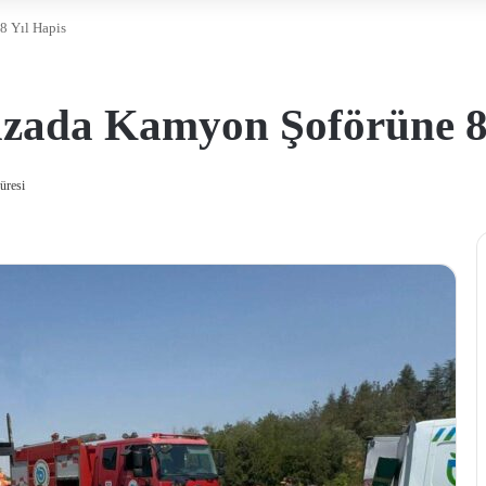
8 Yıl Hapis
azada Kamyon Şoförüne 8
üresi