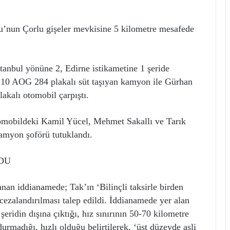
’nun Çorlu gişeler mevkisine 5 kilometre mesafede
tanbul yönüne 2, Edirne istikametine 1 şeride
 10 AOG 284 plakalı süt taşıyan kamyon ile Gürhan
kalı otomobil çarpıştı.
omobildeki Kamil Yücel, Mehmet Sakallı ve Tarık
amyon şoförü tutuklandı.
DU
nan iddianamede; Tak’ın ‘Bilinçli taksirle birden
ezalandırılması talep edildi. İddianamede yer alan
 şeridin dışına çıktığı, hız sınırının 50-70 kilometre
 durmadığı, hızlı olduğu belirtilerek, ‘üst düzeyde asli