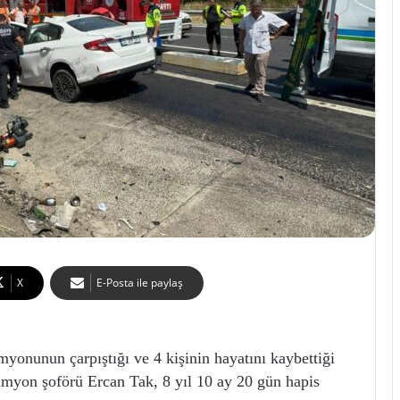
X
E-Posta ile paylaş
onunun çarpıştığı ve 4 kişinin hayatını kaybettiği
amyon şoförü Ercan Tak, 8 yıl 10 ay 20 gün hapis