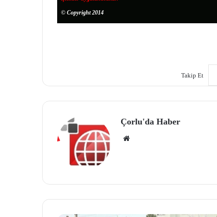
© Copyright 2014
Takip Et
Çorlu'da Haber
We
b
site
si