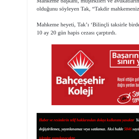
Mahkeme başkanı, müştekileri ve avukatların
olduğunu söyleyen Tak, “Takdir mahkemenizi
Mahkeme heyeti, Tak’ı ‘Bilinçli taksirle bir
10 ay 20 gün hapis cezası çarptırdı.
Haber ve resimlerin telif haklarından dolayı kullanımı yasaktır
.
Ya
değiştirilemez, yayınlanamaz veya satılamaz. Aksi halde
5846
sayı
işlemler uygulanacaktır.