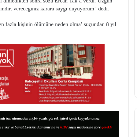
ı dinledikten sonra sözü Ercan Tak’a verdi. Üzgün
ndir, vereceğiniz karara saygı duyuyorum” dedi.
den fazla kişinin ölümüne neden olma’ suçundan 8 yıl
zılı izni alınmadan hiçbir yazılı, görsel, işitsel içerik kopyalanamaz,
lı Fikir ve Sanat Eserleri Kanunu’na ve
6102
sayılı maddesine göre
gerekli