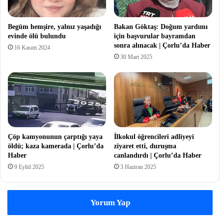
Begüm hemşire, yalnız yaşadığı
Bakan Göktaş: Doğum yardımı
evinde ölü bulundu
için başvurular bayramdan
sonra alınacak | Çorlu’da Haber
16 Kasım 2024
30 Mart 2025
Çöp kamyonunun çarptığı yaya
İlkokul öğrencileri adliyeyi
öldü; kaza kamerada | Çorlu’da
ziyaret etti, duruşma
Haber
canlandırdı | Çorlu’da Haber
9 Eylül 2025
3 Haziran 2025
Yorum Yap