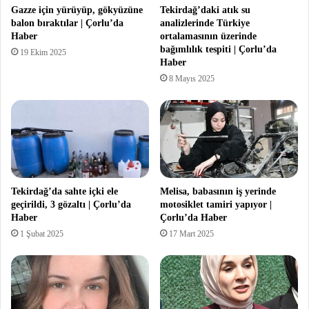
Gazze için yürüyüp, gökyüzüne
Tekirdağ’daki atık su
balon bıraktılar | Çorlu’da
analizlerinde Türkiye
Haber
ortalamasının üzerinde
bağımlılık tespiti | Çorlu’da
19 Ekim 2025
Haber
8 Mayıs 2025
Tekirdağ’da sahte içki ele
Melisa, babasının iş yerinde
geçirildi, 3 gözaltı | Çorlu’da
motosiklet tamiri yapıyor |
Haber
Çorlu’da Haber
1 Şubat 2025
17 Mart 2025