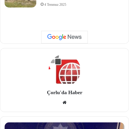
4 Temmuz 2025
Çorlu'da Haber
We
b
site
si