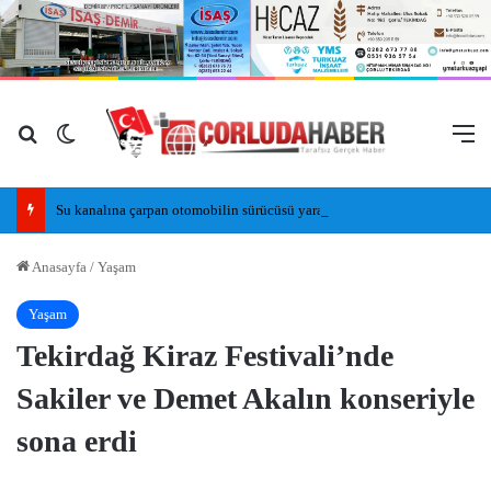
Arama yap ...
Dış görünümü değiştir
M
Su kanalına çarpan otomobilin sürücüsü yaralandı
Anasayfa
/
Yaşam
Yaşam
Tekirdağ Kiraz Festivali’nde
Sakiler ve Demet Akalın konseriyle
sona erdi