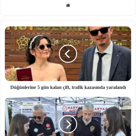
We
b
site
si
Düğünlerine 5 gün kalan çift, trafik kazasında yaralandı