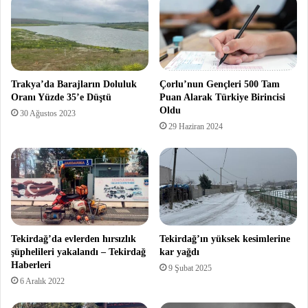
Trakya’da Barajların Doluluk
Çorlu’nun Gençleri 500 Tam
Oranı Yüzde 35’e Düştü
Puan Alarak Türkiye Birincisi
Oldu
30 Ağustos 2023
29 Haziran 2024
Tekirdağ’da evlerden hırsızlık
Tekirdağ’ın yüksek kesimlerine
şüphelileri yakalandı – Tekirdağ
kar yağdı
Haberleri
9 Şubat 2025
6 Aralık 2022