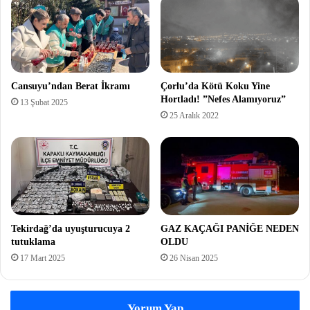
Cansuyu’ndan Berat İkramı
Çorlu’da Kötü Koku Yine
Hortladı! ”Nefes Alamıyoruz”
13 Şubat 2025
25 Aralık 2022
Tekirdağ’da uyuşturucuya 2
GAZ KAÇAĞI PANİĞE NEDEN
tutuklama
OLDU
17 Mart 2025
26 Nisan 2025
Yorum Yap