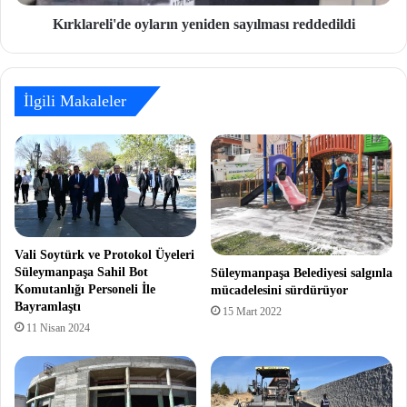
Kırklareli'de oyların yeniden sayılması reddedildi
İlgili Makaleler
Vali Soytürk ve Protokol Üyeleri
Süleymanpaşa Sahil Bot
Süleymanpaşa Belediyesi salgınla
Komutanlığı Personeli İle
mücadelesini sürdürüyor
Bayramlaştı
15 Mart 2022
11 Nisan 2024