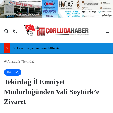
Arama yap ...
Dış görünümü değiştir
M
Su kanalına çarpan otomobilin sürücüsü yaralandı
Anasayfa
/
Tekirdağ
Tekirdağ
Tekirdağ İl Emniyet
Müdürlüğünden Vali Soytürk’e
Ziyaret