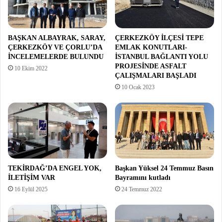
BAŞKAN ALBAYRAK, SARAY,
ÇERKEZKÖY İLÇESİ TEPE
ÇERKEZKÖY VE ÇORLU’DA
EMLAK KONUTLARI-
İNCELEMELERDE BULUNDU
İSTANBUL BAĞLANTI YOLU
PROJESİNDE ASFALT
10 Ekim 2022
ÇALIŞMALARI BAŞLADI
10 Ocak 2023
TEKİRDAĞ’DA ENGEL YOK,
Başkan Yüksel 24 Temmuz Basın
İLETİŞİM VAR
Bayramını kutladı
16 Eylül 2025
24 Temmuz 2022