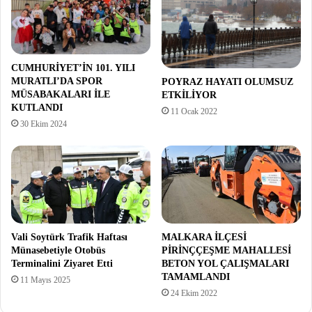
CUMHURİYET’İN 101. YILI
MURATLI’DA SPOR
POYRAZ HAYATI OLUMSUZ
MÜSABAKALARI İLE
ETKİLİYOR
KUTLANDI
11 Ocak 2022
30 Ekim 2024
Vali Soytürk Trafik Haftası
MALKARA İLÇESİ
Münasebetiyle Otobüs
PİRİNÇÇEŞME MAHALLESİ
Terminalini Ziyaret Etti
BETON YOL ÇALIŞMALARI
TAMAMLANDI
11 Mayıs 2025
24 Ekim 2022