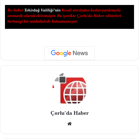
Bu haber
Tekirdağ Valiliği’nin
Kendi sitesinden botlar yardımıyla
otomatik olarak eklenmiştir. Bu içerikte Çorlu’da Haber editörleri
herhangi bir müdahalede bulunmamıştır.
Çorlu'da Haber
We
b
site