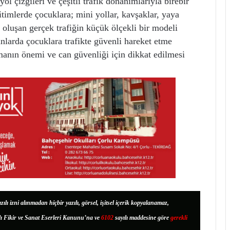
 yol çizgileri ve çeşitli trafik donanımlarıyla birebir
imlerde çocuklara; mini yollar, kavşaklar, yaya
dan oluşan gerçek trafiğin küçük ölçekli bir modeli
nlarda çocuklara trafikte güvenli hareket etme
ymanın önemi ve can güvenliği için dikkat edilmesi
zılı izni alınmadan hiçbir yazılı, görsel, işitsel içerik kopyalanamaz,
lı Fikir ve Sanat Eserleri Kanunu’na ve
6102
sayılı maddesine göre
gerekli