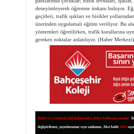
parklarında çocuklar; trafik levhaları, ışıklar,
deneyimleyerek öğrenme imkanı buluyor. Eğit
geçitleri, trafik ışıkları ve bisiklet yolların
üzerinden uygulamalı eğitim veriliyor. Bu ala
yöntemleri öğretilirken, trafik kurallarına u
gereken noktalar anlatılıyor. (Haber Merkezi)
Haber ve resimlerin telif haklarından dolayı kullanımı yasaktır
.
Ya
değiştirilemez, yayınlanamaz veya satılamaz. Aksi halde
5846
sayı