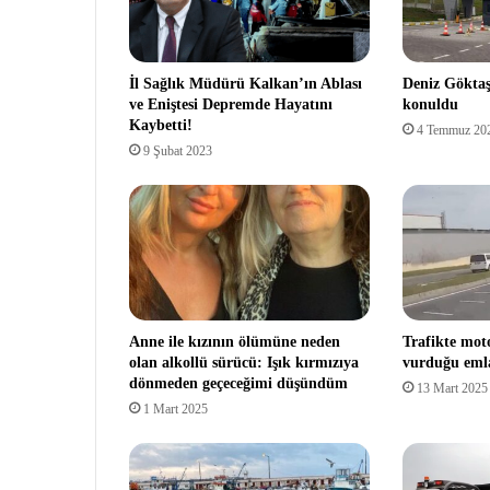
İl Sağlık Müdürü Kalkan’ın Ablası
Deniz Göktaş
ve Eniştesi Depremde Hayatını
konuldu
Kaybetti!
4 Temmuz 20
9 Şubat 2023
Anne ile kızının ölümüne neden
Trafikte moto
olan alkollü sürücü: Işık kırmızıya
vurduğu emla
dönmeden geçeceğimi düşündüm
13 Mart 2025
1 Mart 2025