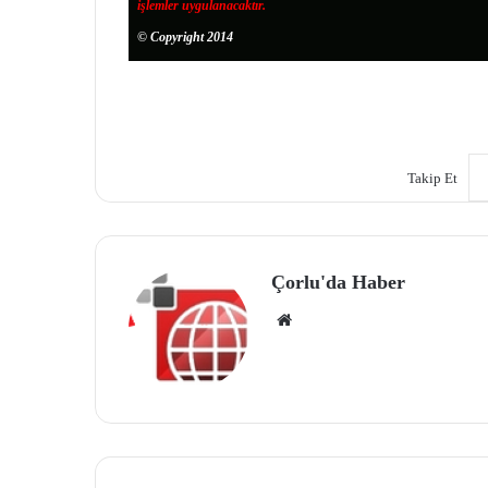
işlemler uygulanacaktır.
© Copyright 2014
Takip Et
Çorlu'da Haber
We
b
site
si