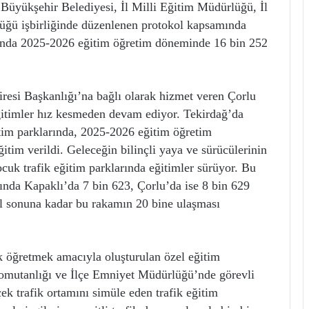
kşehir Belediyesi, İl Milli Eğitim Müdürlüğü, İl
üğü işbirliğinde düzenlenen protokol kapsamında
’nda 2025-2026 eğitim öğretim döneminde 16 bin 252
resi Başkanlığı’na bağlı olarak hizmet veren Çorlu
itimler hız kesmeden devam ediyor. Tekirdağ’da
tim parklarında, 2025-2026 eğitim öğretim
tim verildi. Geleceğin bilinçli yaya ve sürücülerinin
ocuk trafik eğitim parklarında eğitimler sürüyor. Bu
ında Kapaklı’da 7 bin 623, Çorlu’da ise 8 bin 629
 Yıl sonuna kadar bu rakamın 20 bine ulaşması
ak öğretmek amacıyla oluşturulan özel eğitim
 Komutanlığı ve İlçe Emniyet Müdürlüğü’nde görevli
çek trafik ortamını simüle eden trafik eğitim