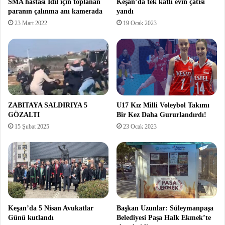
SMA hastası İdil için toplanan
Keşan’da tek katlı evin çatısı
paranın çalınma anı kamerada
yandı
23 Mart 2022
19 Ocak 2023
ZABITAYA SALDIRIYA 5
U17 Kız Milli Voleybol Takımı
GÖZALTI
Bir Kez Daha Gururlandırdı!
15 Şubat 2025
23 Ocak 2023
Keşan’da 5 Nisan Avukatlar
Başkan Uzunlar: Süleymanpaşa
Günü kutlandı
Belediyesi Paşa Halk Ekmek’te