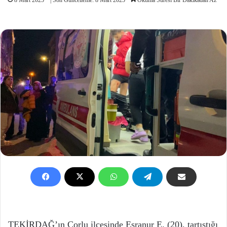
TEKİRDAĞ’ın Çorlu ilçesinde Esranur E. (20), tartıştığı