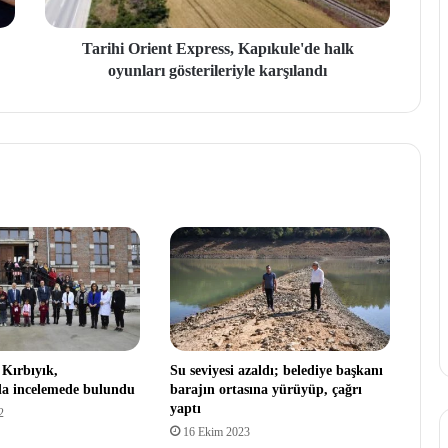
Tarihi Orient Express, Kapıkule'de halk
oyunları gösterileriyle karşılandı
 Kırbıyık,
Su seviyesi azaldı; belediye başkanı
 incelemede bulundu
barajın ortasına yürüyüp, çağrı
yaptı
2
16 Ekim 2023