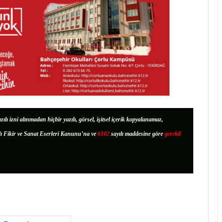
zılı izni alınmadan hiçbir yazılı, görsel, işitsel içerik kopyalanamaz,
lı Fikir ve Sanat Eserleri Kanunu’na ve
6102
sayılı maddesine göre
gerekli