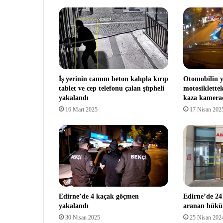
İş yerinin camını beton kalıpla kırıp
Otomobilin y
tablet ve cep telefonu çalan şüpheli
motosiklettek
yakalandı
kaza kamera
16 Mart 2025
17 Nisan 202
Edirne’de 4 kaçak göçmen
Edirne’de 24 
yakalandı
aranan hükü
30 Nisan 2025
25 Nisan 202