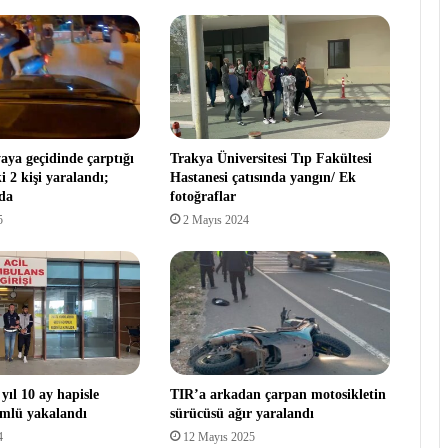
aya geçidinde çarptığı
Trakya Üniversitesi Tıp Fakültesi
i 2 kişi yaralandı;
Hastanesi çatısında yangın/ Ek
da
fotoğraflar
5
2 Mayıs 2024
yıl 10 ay hapisle
TIR’a arkadan çarpan motosikletin
mlü yakalandı
sürücüsü ağır yaralandı
4
12 Mayıs 2025