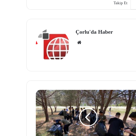
Takip Et
Çorlu'da Haber
We
b
site
si