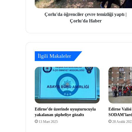
Çorlu'da öğrenciler çevre temizliği yaptı |
Çorlu'da Haber
İlgili Makaleler
Edirne’de üzerinde uyuşturucuyla
Edirne Valisi
yakalanan şüpheliye gözaltı
SODAM’larda
13 Mart 2025
28 Aralık 202