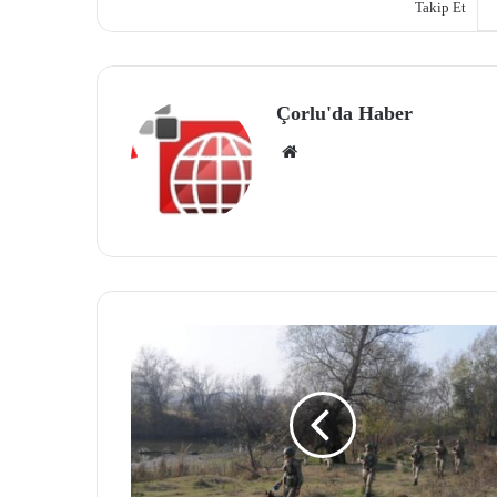
Takip Et
Çorlu'da Haber
We
b
site
si