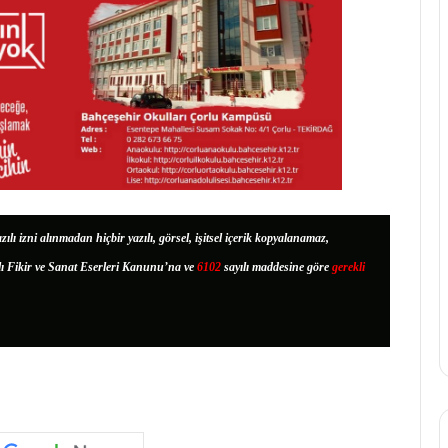
zılı izni alınmadan hiçbir yazılı, görsel, işitsel içerik kopyalanamaz,
lı Fikir ve Sanat Eserleri Kanunu’na ve
6102
sayılı maddesine göre
gerekli