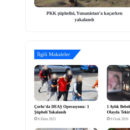
PKK şüphelisi, Yunanistan’a kaçarken
yakalandı
İlgili Makaleler
Çorlu’da DEAŞ Operasyonu: 1
1 Aylık Bebe
Şüpheli Yakalandı
Olayda Tekir
6 Ekim 2023
6 Ocak 2026