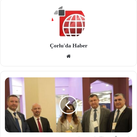
Çorlu'da Haber
We
b
site
si