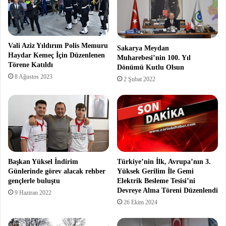
Vali Aziz Yıldırım Polis Memuru
Sakarya Meydan
Haydar Kemeç İçin Düzenlenen
Muharebesi’nin 100. Yıl
Törene Katıldı
Dönümü Kutlu Olsun
8 Ağustos 2023
2 Şubat 2022
Başkan Yüksel İndirim
Türkiye’nin İlk, Avrupa’nın 3.
Günlerinde görev alacak rehber
Yüksek Gerilim İle Gemi
gençlerle buluştu
Elektrik Besleme Tesisi’ni
Devreye Alma Töreni Düzenlendi
9 Haziran 2022
26 Ekim 2024