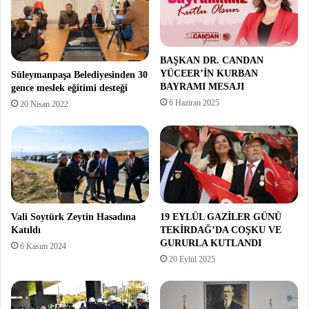
BAŞKAN DR. CANDAN
YÜCEER’İN KURBAN
Süleymanpaşa Belediyesinden 30
BAYRAMI MESAJI
gence meslek eğitimi desteği
6 Haziran 2025
20 Nisan 2022
Vali Soytürk Zeytin Hasadına
19 EYLÜL GAZİLER GÜNÜ
Katıldı
TEKİRDAĞ’DA COŞKU VE
GURURLA KUTLANDI
6 Kasım 2024
20 Eylül 2025