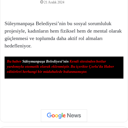
21 Aralık 2024
Süleymanpaşa Belediyesi’nin bu sosyal sorumluluk
projesiyle, kadınların hem fiziksel hem de mental olarak
güçlenmesi ve toplumda daha aktif rol almaları
hedefleniyor.
Bu haber
Süleymanpaşa Belediyesi’nin
Kendi sitesinden botlar
yardımıyla otomatik olarak eklenmiştir. Bu içerikte Çorlu’da Haber
editörleri herhangi bir müdahalede bulunmamıştır.