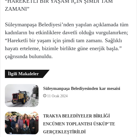
“HAREKETLİ BİR YAŞAM İÇİN ŞİMDİ TAM
ZAMANI”
Süleymanpaşa Belediyesi’nden yapılan açıklamada tüm
kadınların bu etkinliklere davetli olduğu vurgulanırken;
“Hareketli bir yaşam için şimdi tam zamanı. Sağlıklı
hayatı erteleme, bizimle birlikte güne enerjik başla.”
çağrısında bulunuldu.
İlgili Makaleler
Süleymanpaşa Belediyesinden kar mesaisi
11 Ocak 2024
TRAKYA BELEDİYELER BİRLİĞİ
ENCÜMEN TOPLANTISI ÜSKÜP’TE
GERÇEKLEŞTİRİLDİ