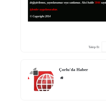
değiştirilemez, yayınlanamaz veya satılamaz. Aksi halde
5846
sayı
işlemler uygulanacaktır.
© Copyright 2014
Takip Et
Çorlu'da Haber
We
b
site
si