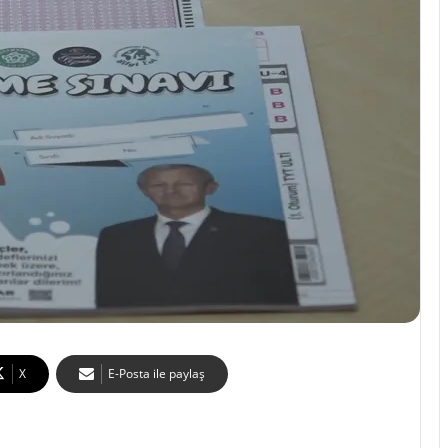
X
E-Posta ile paylaş