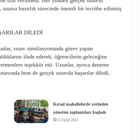
ne izin verilmedi. Her yönden gerçek sınavın
, sınava hazırlık sürecinde önemli bir tecrübe edinmiş
ARILAR DİLEDİ
nlar, sınav simülasyonunda görev yapan
dıklarını ifade ederek, öğrencilerin geleceğine
etmenlere teşekkür etti. Uzunlar, ayrıca deneme
ınavında hem de gerçek sınavda başarılar diledi.
Kırsal mahallelerde yerinden
yönetim toplantıları başladı
21 Eylül 2022