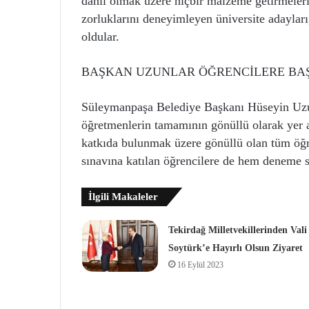
dâhil olmak üzere hiçbir malzeme getirmeleri
zorluklarını deneyimleyen üniversite adayları
oldular.
BAŞKAN UZUNLAR ÖĞRENCİLERE BAŞ
Süleymanpaşa Belediye Başkanı Hüseyin Uzu
öğretmenlerin tamamının gönüllü olarak yer al
katkıda bulunmak üzere gönüllü olan tüm öğr
sınavına katılan öğrencilere de hem deneme s
İlgili Makaleler
Tekirdağ Milletvekillerinden Vali
Soytürk’e Hayırlı Olsun Ziyaret
16 Eylül 2023