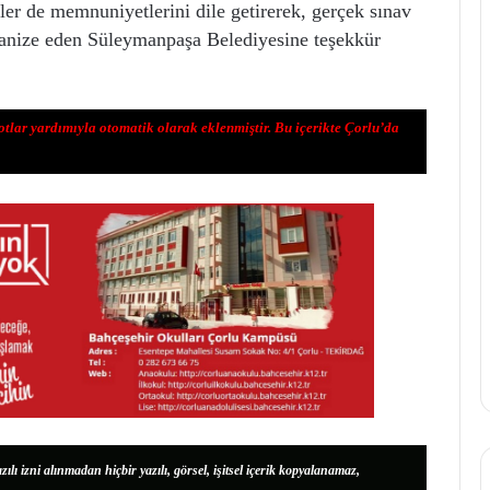
liler de memnuniyetlerini dile getirerek, gerçek sınav
ganize eden Süleymanpaşa Belediyesine teşekkür
otlar yardımıyla otomatik olarak eklenmiştir. Bu içerikte Çorlu’da
zılı izni alınmadan hiçbir yazılı, görsel, işitsel içerik kopyalanamaz,