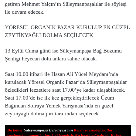
getiren Mehmet Yalçın’ın Süleymanpaşalılar ile söyleşi
ile devam edecek.
YÖRESEL ORGANİK PAZAR KURULUP EN GÜZEL
ZEYTİNYAĞLI DOLMA SEÇİLECEK
13 Eylül Cuma günü ise Süleymanpaşa Bağ Bozumu
Şenliği heyecan dolu anlara sahne olacak.
Saat 10.00 itibari ile Hasan Ali Yücel Meydanı’nda
kurulacak Yöresel Organik Pazar’da Süleymanpaşalılar
özledikleri lezzetlere saat 17.00’ye kadar ulaşabilecek.
Saat 17.00’de ise ilk kez gerçekleştirilecek Üzüm
Bağından Sofraya Yemek Yarışması’nda en güzel
zeytinyağlı dolma jüri tarafından seçilecek.
Bu haber
Süleymanpaşa Belediyesi’nin
Kendi sitesinden botlar
yardımıyla otomatik olarak eklenmiştir. Bu içerikte Çorlu’da Haber