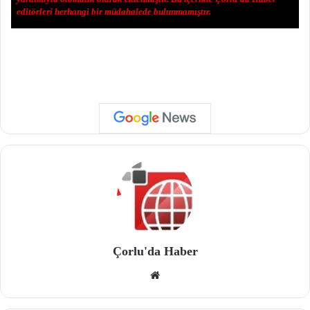
editörleri herhangi bir müdahalede bulunmamıştır.
Çorlu'da Haber
We
b
site