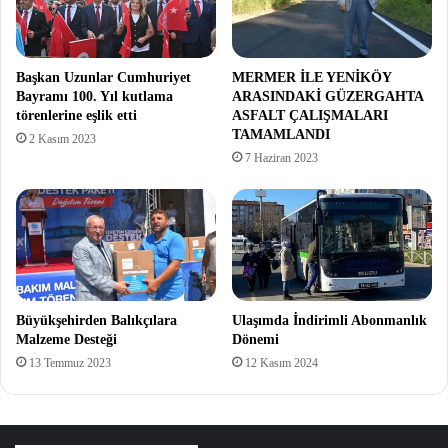
Başkan Uzunlar Cumhuriyet
MERMER İLE YENİKÖY
Bayramı 100. Yıl kutlama
ARASINDAKİ GÜZERGAHTA
törenlerine eşlik etti
ASFALT ÇALIŞMALARI
TAMAMLANDI
2 Kasım 2023
7 Haziran 2023
Büyükşehirden Balıkçılara
Ulaşımda İndirimli Abonmanlık
Malzeme Desteği
Dönemi
13 Temmuz 2023
12 Kasım 2024