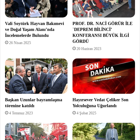
Vali Soytürk Hayvan Bakımevi
PROF. DR. NACİ GÖRÜR İLE
ve Doğal Yaşam Alanı’nda
`DEPREM BİLİNCİ’
İncelemelerde Bulundu
KONFERANSI BÜYÜK İLGİ
GÖRDÜ
26 Nisan 2025
20 Haziran 2023
Başkan Uzunlar bayramlaşma
Hayırsever Vedat Çeliker Son
törenine katıldı
Yolculuğuna Uğurlandı
4 Temmuz 2023
4 Şubat 2025