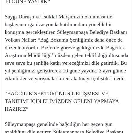
10 GÜNE YAYDIK”
Saygı Duruşu ve İstiklal Marşımızın okunması ile
başlayan organizasyonda katılımcılara yönelik bir
konuşma gerçekleştiren Süleymanpaşa Belediye Başkanı
Volkan Nallar; “Bağ Bozumu Şenliğimiz daha önce de
düzenleniyordu. Bizlerde göreve geldiğimizde Bağcılık
Araştırma Müdürlüğü’müzden gelen teklif doğrultusunda
seve seve bu şenliğe katkı vereceğimizi dile getirdik. Bu
yıl şenliğimizi geliştirerek 10 güne yaydık. 3 ayrı günde
etkinlikler ve yarışmalarla renk katmaya çalıştık.” dedi.
“BAĞCILIK SEKTÖRÜNÜN GELİŞMESİ VE
TANITIMI İÇİN ELİMİZDEN GELENİ YAPMAYA
HAZIRIZ”
Süleymanpaşa genelinde bağcılığın her geçen gün
azaldığını dile getiren Süleymanpaşa Belediye Başkanı