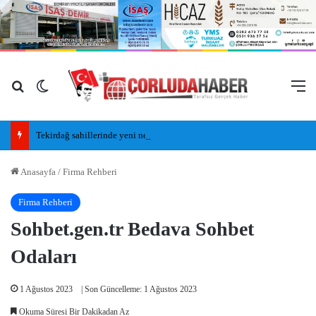
Arama yap ...
Dış görünümü değiştir
M
Tekirdağ sahillerinde yeni nesil insansız cankurtaran araçları görevde
Anasayfa
/
Firma Rehberi
Firma Rehberi
Sohbet.gen.tr Bedava Sohbet
Odaları
1 Ağustos 2023
| Son Güncelleme: 1 Ağustos 2023
Okuma Süresi Bir Dakikadan Az