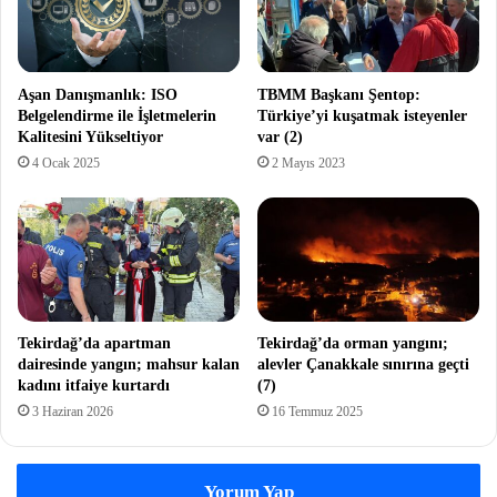
Aşan Danışmanlık: ISO
TBMM Başkanı Şentop:
Belgelendirme ile İşletmelerin
Türkiye’yi kuşatmak isteyenler
Kalitesini Yükseltiyor
var (2)
4 Ocak 2025
2 Mayıs 2023
Tekirdağ’da apartman
Tekirdağ’da orman yangını;
dairesinde yangın; mahsur kalan
alevler Çanakkale sınırına geçti
kadını itfaiye kurtardı
(7)
3 Haziran 2026
16 Temmuz 2025
Yorum Yap