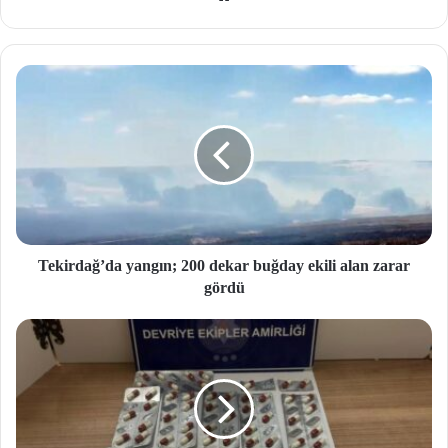
b
site
si
Tekirdağ’da yangın; 200 dekar buğday ekili alan zarar
gördü