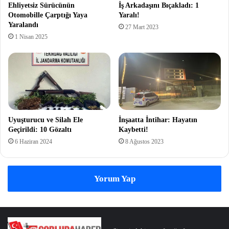
Ehliyetsiz Sürücünün
İş Arkadaşını Bıçakladı: 1
Otomobille Çarptığı Yaya
Yaralı!
Yaralandı
27 Mart 2023
1 Nisan 2025
Uyuşturucu ve Silah Ele
İnşaatta İntihar: Hayatın
Geçirildi: 10 Gözaltı
Kaybetti!
6 Haziran 2024
8 Ağustos 2023
Yorum Yap