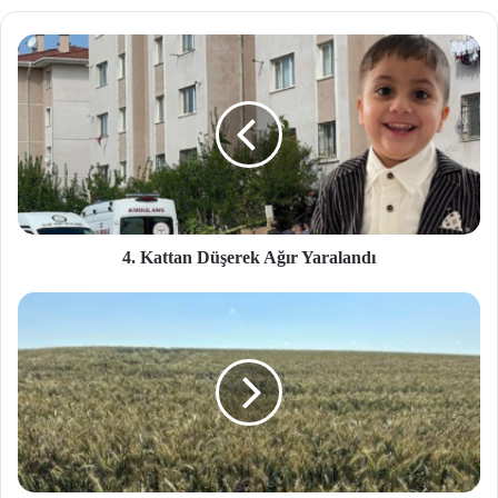
site
si
4. Kattan Düşerek Ağır Yaralandı