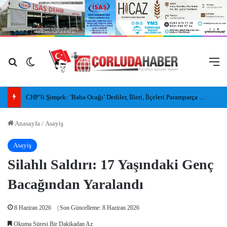
Arama yap ...
Dış görünümü değiştir
M
CHP’li Şimşek: ‘Baba Ocağı’ Dediler, İlleri, İlçeleri Paramparça Edip Gittiler
Anasayfa
/
Asayiş
Asayiş
Silahlı Saldırı: 17 Yaşındaki Genç
Bacağından Yaralandı
8 Haziran 2026
| Son Güncelleme: 8 Haziran 2026
Okuma Süresi Bir Dakikadan Az