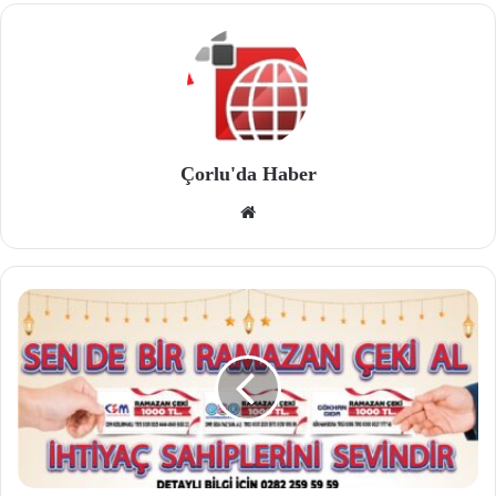
Çorlu'da Haber
We
b
site
si