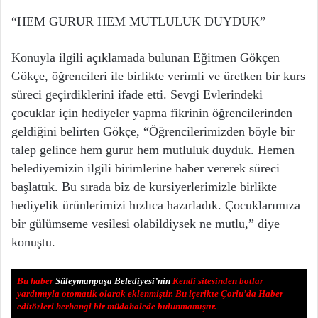
“HEM GURUR HEM MUTLULUK DUYDUK”
Konuyla ilgili açıklamada bulunan Eğitmen Gökçen
Gökçe, öğrencileri ile birlikte verimli ve üretken bir kurs
süreci geçirdiklerini ifade etti. Sevgi Evlerindeki
çocuklar için hediyeler yapma fikrinin öğrencilerinden
geldiğini belirten Gökçe, “Öğrencilerimizden böyle bir
talep gelince hem gurur hem mutluluk duyduk. Hemen
belediyemizin ilgili birimlerine haber vererek süreci
başlattık. Bu sırada biz de kursiyerlerimizle birlikte
hediyelik ürünlerimizi hızlıca hazırladık. Çocuklarımıza
bir gülümseme vesilesi olabildiysek ne mutlu,” diye
konuştu.
Bu haber
Süleymanpaşa Belediyesi’nin
Kendi sitesinden botlar
yardımıyla otomatik olarak eklenmiştir. Bu içerikte Çorlu’da Haber
editörleri herhangi bir müdahalede bulunmamıştır.