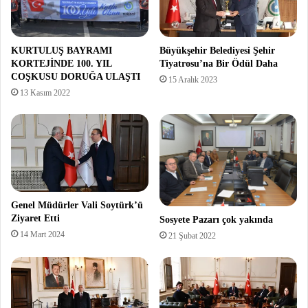
KURTULUŞ BAYRAMI
Büyükşehir Belediyesi Şehir
KORTEJİNDE 100. YIL
Tiyatrosu’na Bir Ödül Daha
COŞKUSU DORUĞA ULAŞTI
15 Aralık 2023
13 Kasım 2022
Genel Müdürler Vali Soytürk’ü
Ziyaret Etti
Sosyete Pazarı çok yakında
14 Mart 2024
21 Şubat 2022