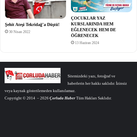
ÇOCUKLAR YAZ
KURSLARINDA HEM
Şehit Ateşi Tekridağ’a Düştü!
EĞLENECEK HEM DE
30 Nisan 2022
ÖĞRENECEK
13 Haziran 2024
Sitemizdeki yazı, fotoğraf ve
haberlerin her hakkı saklıdır. İzinsiz
veya kaynak gösterilemeden kullanılamaz.
Copyright © 2014 – 2026
Çorluda Haber
Tüm Hakları Saklıdır.