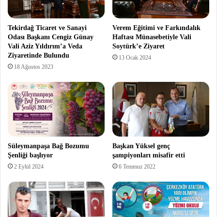
Tekirdağ Ticaret ve Sanayi
Verem Eğitimi ve Farkındalık
Odası Başkanı Cengiz Günay
Haftası Münasebetiyle Vali
Vali Aziz Yıldırım’a Veda
Soytürk’e Ziyaret
Ziyaretinde Bulundu
13 Ocak 2024
18 Ağustos 2023
Süleymanpaşa Bağ Bozumu
Başkan Yüksel genç
Şenliği başlıyor
şampiyonları misafir etti
2 Eylül 2024
6 Temmuz 2022