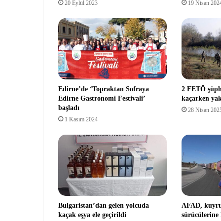
20 Eylül 2023
19 Nisan 202
Edirne’de ‘Topraktan Sofraya
2 FETÖ şüphe
Edirne Gastronomi Festivali’
kaçarken yak
başladı
28 Nisan 202
1 Kasım 2024
Bulgaristan’dan gelen yolcuda
AFAD, kuyru
kaçak eşya ele geçirildi
sürücülerine