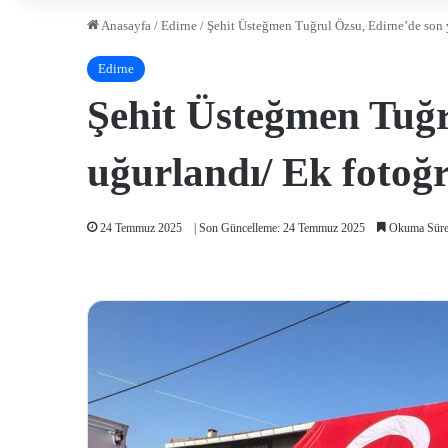
Anasayfa
/
Edirne
/
Şehit Üsteğmen Tuğrul Özsu, Edirne’de son 
Edirne
Şehit Üsteğmen Tuğr
uğurlandı/ Ek fotoğr
24 Temmuz 2025
| Son Güncelleme: 24 Temmuz 2025
Okuma Süres