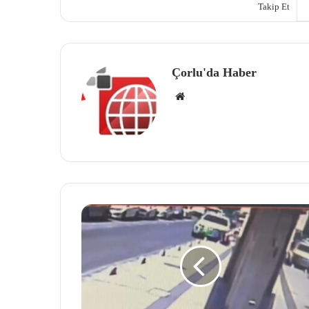
Takip Et
Çorlu'da Haber
We
b
site
si