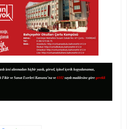
zılı izni alınmadan hiçbir yazılı, görsel, işitsel içerik kopyalanamaz,
lı Fikir ve Sanat Eserleri Kanunu’na ve
6102
sayılı maddesine göre
gerekli