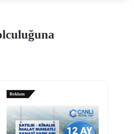
olculuğuna
Reklam