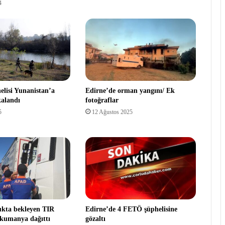
4
lisi Yunanistan’a
Edirne’de orman yangını/ Ek
alandı
fotoğraflar
5
12 Ağustos 2025
kta bekleyen TIR
Edirne’de 4 FETÖ şüphelisine
 kumanya dağıttı
gözaltı