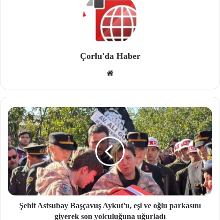
Çorlu'da Haber
We
b
site
si
Şehit Astsubay Başçavuş Aykut'u, eşi ve oğlu parkasını
giyerek son yolculuğuna uğurladı