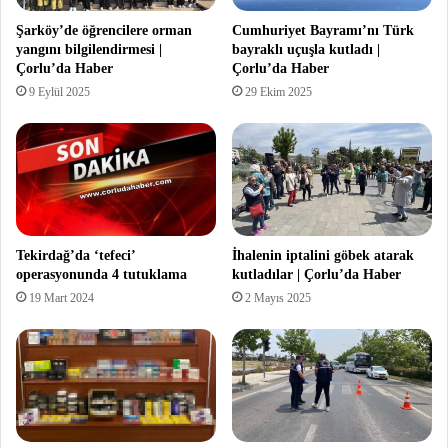
Şarköy’de öğrencilere orman
Cumhuriyet Bayramı’nı Türk
yangını bilgilendirmesi |
bayraklı uçuşla kutladı |
Çorlu’da Haber
Çorlu’da Haber
9 Eylül 2025
29 Ekim 2025
Tekirdağ’da ‘tefeci’
İhalenin iptalini göbek atarak
operasyonunda 4 tutuklama
kutladılar | Çorlu’da Haber
19 Mart 2024
2 Mayıs 2025