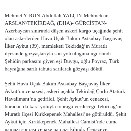
Mehmet YİRUN-Abdullah YALÇIN-Mehmetcan
ARSLAN/TEKİRDAĞ, (DHA)- GÜRCİSTAN-
Azerbaycan sınırında düşen askeri kargo uçağında şehit
olan askerlerden Hava Uçak Bakım Astsubay Başçavuş
İlker Aykut (39), memleketi Tekirdağ’ın Muratlı
ilçesinde gözyaşlarıyla son yolculuğuna uğurlandı.
Şehidin parkasını giyen eşi Duygu, oğlu Poyraz, Türk
bayrağına sarılı tabuta sarılarak gözyaşı döktü.
Şehit Hava Uçak Bakım Astsubay Başçavuş İlker
Aykut’un cenazesi, askeri uçakla Tekirdağ Çorlu Atatürk
Havalimanı’na getirildi. Şehit Aykut’un cenazesi,
buradan da kara yoluyla toprağa verileceği Tekirdağ’ın
Muratlı ilçesi Kırkkepenek Mahallesi’ne götürüldü. Şehit
Aykut için Kırıkkepenek Mahallesi Camisi’nde cuma
namazı sonrası cenaze namazı kılındı. Cenazeye,