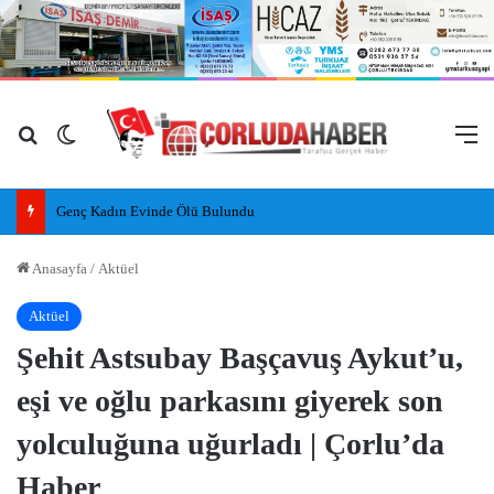
Arama yap ...
Dış görünümü değiştir
M
Genç Kadın Evinde Ölü Bulundu
Anasayfa
/
Aktüel
Aktüel
Şehit Astsubay Başçavuş Aykut’u,
eşi ve oğlu parkasını giyerek son
yolculuğuna uğurladı | Çorlu’da
Haber