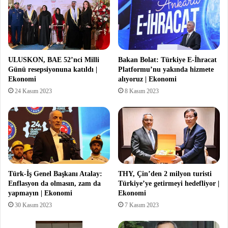
ULUSKON, BAE 52’nci Milli
Bakan Bolat: Türkiye E-İhracat
Günü resepsiyonuna katıldı |
Platformu’nu yakında hizmete
Ekonomi
alıyoruz | Ekonomi
24 Kasım 2023
8 Kasım 2023
Türk-İş Genel Başkanı Atalay:
THY, Çin’den 2 milyon turisti
Enflasyon da olmasın, zam da
Türkiye’ye getirmeyi hedefliyor |
yapmayın | Ekonomi
Ekonomi
30 Kasım 2023
7 Kasım 2023