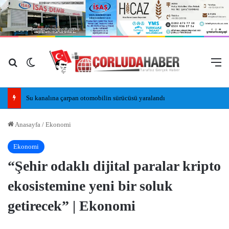
Arama yap ...
Dış görünümü değiştir
M
Su kanalına çarpan otomobilin sürücüsü yaralandı
Anasayfa
/
Ekonomi
Ekonomi
“Şehir odaklı dijital paralar kripto
ekosistemine yeni bir soluk
getirecek” | Ekonomi