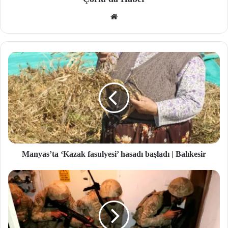
We
b
site
si
Manyas’ta ‘Kazak fasulyesi’ hasadı başladı | Balıkesir