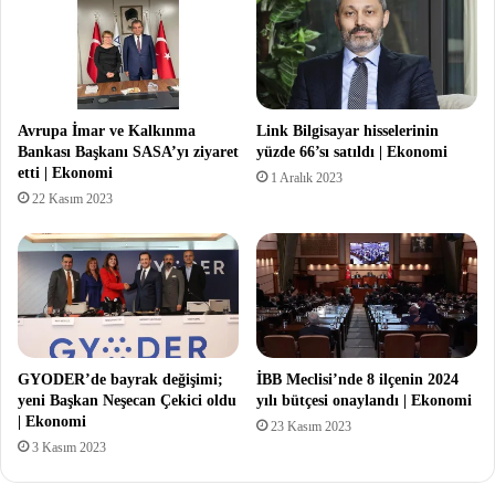
Avrupa İmar ve Kalkınma
Link Bilgisayar hisselerinin
Bankası Başkanı SASA’yı ziyaret
yüzde 66’sı satıldı | Ekonomi
etti | Ekonomi
1 Aralık 2023
22 Kasım 2023
GYODER’de bayrak değişimi;
İBB Meclisi’nde 8 ilçenin 2024
yeni Başkan Neşecan Çekici oldu
yılı bütçesi onaylandı | Ekonomi
| Ekonomi
23 Kasım 2023
3 Kasım 2023