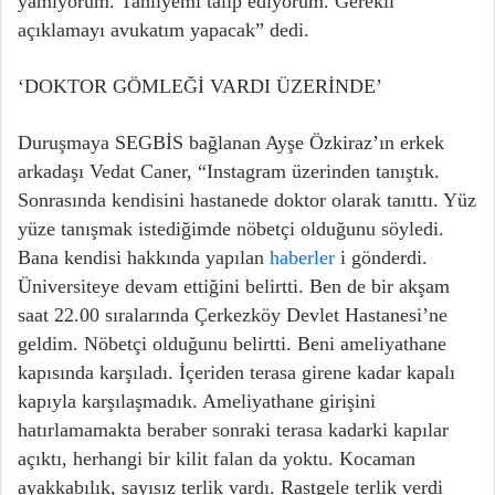
yamıyorum. Tahliyemi talip ediyorum. Gerekli
açıklamayı avukatım yapacak” dedi.
‘DOKTOR GÖMLEĞİ VARDI ÜZERİNDE’
Duruşmaya SEGBİS bağlanan Ayşe Özkiraz’ın erkek
arkadaşı Vedat Caner, “Instagram üzerinden tanıştık.
Sonrasında kendisini hastanede doktor olarak tanıttı. Yüz
yüze tanışmak istediğimde nöbetçi olduğunu söyledi.
Bana kendisi hakkında yapılan
haberler
i gönderdi.
Üniversiteye devam ettiğini belirtti. Ben de bir akşam
saat 22.00 sıralarında Çerkezköy Devlet Hastanesi’ne
geldim. Nöbetçi olduğunu belirtti. Beni ameliyathane
kapısında karşıladı. İçeriden terasa girene kadar kapalı
kapıyla karşılaşmadık. Ameliyathane girişini
hatırlamamakta beraber sonraki terasa kadarki kapılar
açıktı, herhangi bir kilit falan da yoktu. Kocaman
ayakkabılık, sayısız terlik vardı. Rastgele terlik verdi