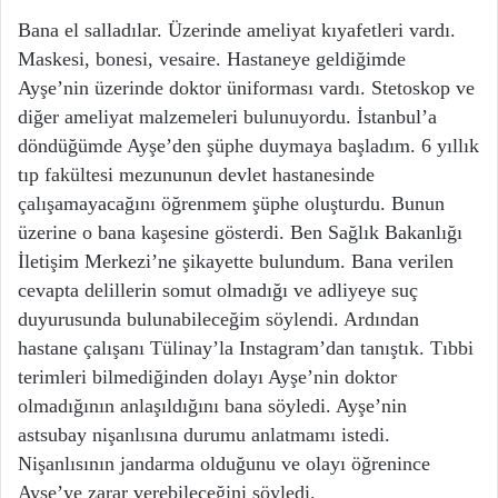
Bana el salladılar. Üzerinde ameliyat kıyafetleri vardı.
Maskesi, bonesi, vesaire. Hastaneye geldiğimde
Ayşe’nin üzerinde doktor üniforması vardı. Stetoskop ve
diğer ameliyat malzemeleri bulunuyordu. İstanbul’a
döndüğümde Ayşe’den şüphe duymaya başladım. 6 yıllık
tıp fakültesi mezununun devlet hastanesinde
çalışamayacağını öğrenmem şüphe oluşturdu. Bunun
üzerine o bana kaşesine gösterdi. Ben Sağlık Bakanlığı
İletişim Merkezi’ne şikayette bulundum. Bana verilen
cevapta delillerin somut olmadığı ve adliyeye suç
duyurusunda bulunabileceğim söylendi. Ardından
hastane çalışanı Tülinay’la Instagram’dan tanıştık. Tıbbi
terimleri bilmediğinden dolayı Ayşe’nin doktor
olmadığının anlaşıldığını bana söyledi. Ayşe’nin
astsubay nişanlısına durumu anlatmamı istedi.
Nişanlısının jandarma olduğunu ve olayı öğrenince
Ayşe’ye zarar verebileceğini söyledi.