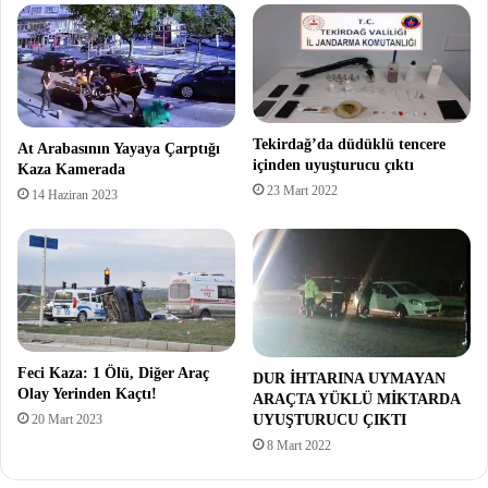
Tekirdağ’da düdüklü tencere
At Arabasının Yayaya Çarptığı
içinden uyuşturucu çıktı
Kaza Kamerada
23 Mart 2022
14 Haziran 2023
Feci Kaza: 1 Ölü, Diğer Araç
DUR İHTARINA UYMAYAN
Olay Yerinden Kaçtı!
ARAÇTA YÜKLÜ MİKTARDA
20 Mart 2023
UYUŞTURUCU ÇIKTI
8 Mart 2022