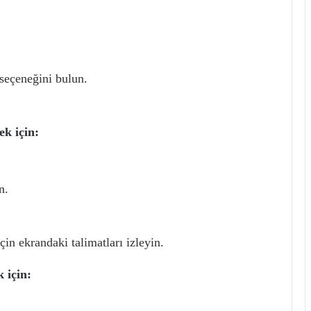
seçeneğini bulun.
k için:
n.
n ekrandaki talimatları izleyin.
 için: