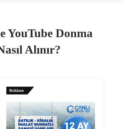
ide YouTube Donma
sıl Alınır?
Reklam