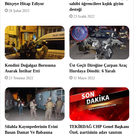
Bütçeye Hitap Ediyor
sahibi öğrencilere kışlık giyim
desteği
28 Şubat 2023
23 Aralık 2022
Kendini Doğalgaz Borusuna
Üst Geçit Direğine Çarpan Araç
Asarak İntihar Etti
Hurdaya Döndü: 6 Yaralı
23 Temmuz 2022
31 Mayıs 2022
Silahla Kayınpederinin Evini
TEKİRDAĞ CHP Genel Başkanı
Basan Damat Ve Babasına
Özel, partisinin aday tanıtım