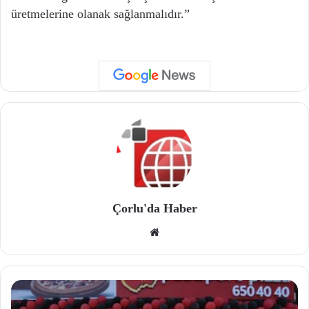
üretmelerine olanak sağlanmalıdır.”
Çorlu'da Haber
We
b
site
si