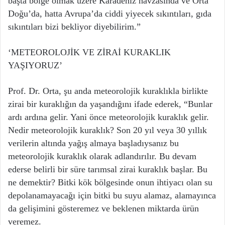
başta bölge olmak üzere Karadeniz havzasında ve Orta
Doğu’da, hatta Avrupa’da ciddi yiyecek sıkıntıları, gıda
sıkıntıları bizi bekliyor diyebilirim.”
‘METEOROLOJİK VE ZİRAİ KURAKLIK
YAŞIYORUZ’
Prof. Dr. Orta, şu anda meteorolojik kuraklıkla birlikte
zirai bir kuraklığın da yaşandığını ifade ederek, “Bunlar
ardı ardına gelir. Yani önce meteorolojik kuraklık gelir.
Nedir meteorolojik kuraklık? Son 20 yıl veya 30 yıllık
verilerin altında yağış almaya başladıysanız bu
meteorolojik kuraklık olarak adlandırılır. Bu devam
ederse belirli bir süre tarımsal zirai kuraklık başlar. Bu
ne demektir? Bitki kök bölgesinde onun ihtiyacı olan su
depolanamayacağı için bitki bu suyu alamaz, alamayınca
da gelişimini gösteremez ve beklenen miktarda ürün
veremez.