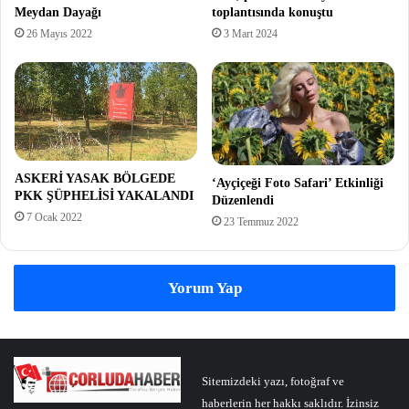
Meydan Dayağı
toplantısında konuştu
26 Mayıs 2022
3 Mart 2024
ASKERİ YASAK BÖLGEDE
‘Ayçiçeği Foto Safari’ Etkinliği
PKK ŞÜPHELİSİ YAKALANDI
Düzenlendi
7 Ocak 2022
23 Temmuz 2022
Yorum Yap
Sitemizdeki yazı, fotoğraf ve
haberlerin her hakkı saklıdır. İzinsiz