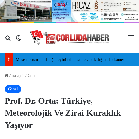
Arama yap ...
Dış görünümü değiştir
M
Miras tartışmasında ağabeyini tabanca ile yaraladığı anlar kamerada
Anasayfa
/
Genel
Genel
Prof. Dr. Orta: Türkiye,
Meteorolojik Ve Zirai Kuraklık
Yaşıyor