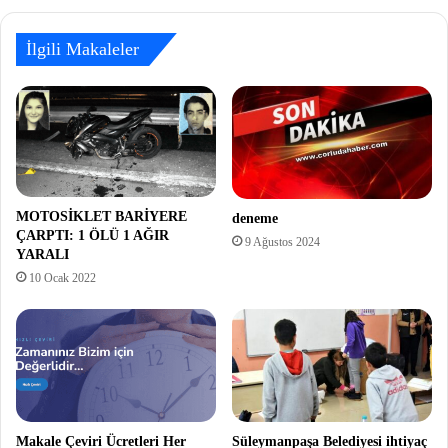
İlgili Makaleler
MOTOSİKLET BARİYERE
deneme
ÇARPTI: 1 ÖLÜ 1 AĞIR
9 Ağustos 2024
YARALI
10 Ocak 2022
Makale Çeviri Ücretleri Her
Süleymanpaşa Belediyesi ihtiyaç