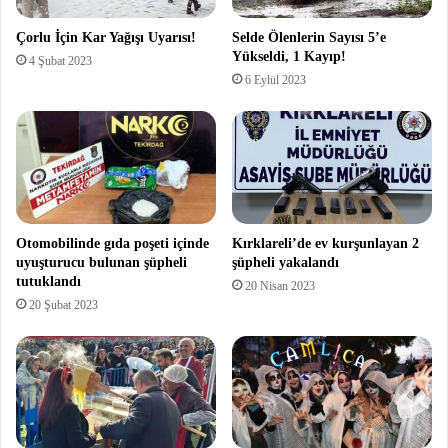
Çorlu İçin Kar Yağışı Uyarısı!
Selde Ölenlerin Sayısı 5’e
Yükseldi, 1 Kayıp!
4 Şubat 2023
6 Eylül 2023
Otomobilinde gıda poşeti içinde
Kırklareli’de ev kurşunlayan 2
uyuşturucu bulunan şüpheli
şüpheli yakalandı
tutuklandı
20 Nisan 2023
20 Şubat 2023