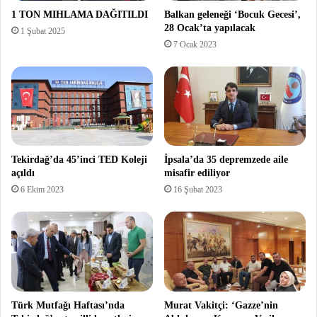
1 TON MIHLAMA DAĞITILDI
Balkan geleneği ‘Bocuk Gecesi’,
28 Ocak’ta yapılacak
1 Şubat 2025
7 Ocak 2023
Tekirdağ’da 45’inci TED Koleji
İpsala’da 35 depremzede aile
açıldı
misafir ediliyor
6 Ekim 2023
16 Şubat 2023
Türk Mutfağı Haftası’nda
Murat Vakitçi: ‘Gazze’nin