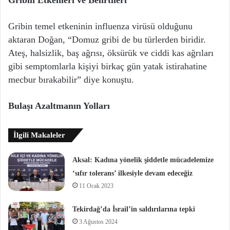
Gribin Etkenleri ve Belirtileri
Gribin temel etkeninin influenza virüsü olduğunu
aktaran Doğan, “Domuz gribi de bu türlerden biridir.
Ateş, halsizlik, baş ağrısı, öksürük ve ciddi kas ağrıları
gibi semptomlarla kişiyi birkaç gün yatak istirahatine
mecbur bırakabilir” diye konuştu.
Bulaşı Azaltmanın Yolları
İlgili Makaleler
Aksal: Kadına yönelik şiddetle mücadelemize
‘sıfır tolerans’ ilkesiyle devam edeceğiz
11 Ocak 2023
Tekirdağ’da İsrail’in saldırılarına tepki
3 Ağustos 2024