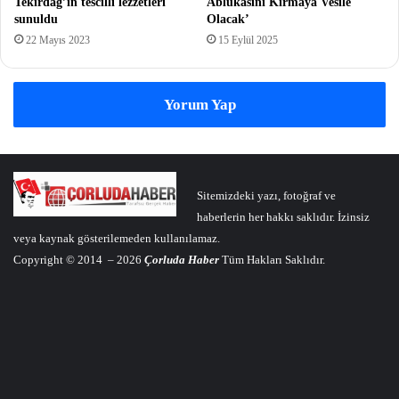
Tekirdağ’ın tescilli lezzetleri
Ablukasını Kırmaya Vesile
sunuldu
Olacak’
22 Mayıs 2023
15 Eylül 2025
Yorum Yap
Sitemizdeki yazı, fotoğraf ve
haberlerin her hakkı saklıdır. İzinsiz
veya kaynak gösterilemeden kullanılamaz.
Copyright © 2014 – 2026
Çorluda Haber
Tüm Hakları Saklıdır.