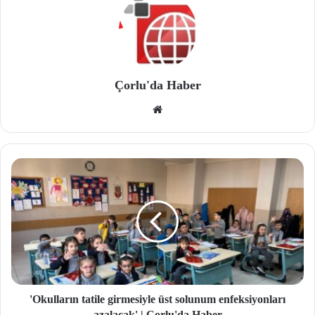
Çorlu'da Haber
We
b
site
si
'Okulların tatile girmesiyle üst solunum enfeksiyonları
azalacak' | Çorlu'da Haber