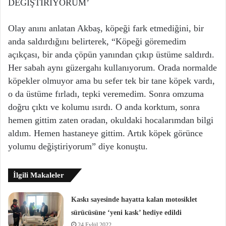
DEĞİŞTİRİYORUM’
Olay anını anlatan Akbaş, köpeği fark etmediğini, bir
anda saldırdığını belirterek, “Köpeği göremedim
açıkçası, bir anda çöpün yanından çıkıp üstüme saldırdı.
Her sabah aynı güzergahı kullanıyorum. Orada normalde
köpekler olmuyor ama bu sefer tek bir tane köpek vardı,
o da üstüme fırladı, tepki veremedim. Sonra omzuma
doğru çıktı ve kolumu ısırdı. O anda korktum, sonra
hemen gittim zaten oradan, okuldaki hocalarımdan bilgi
aldım. Hemen hastaneye gittim. Artık köpek görünce
yolumu değiştiriyorum” diye konuştu.
İlgili Makaleler
Kaskı sayesinde hayatta kalan motosiklet
sürücüsüne ‘yeni kask’ hediye edildi
24 Eylül 2022