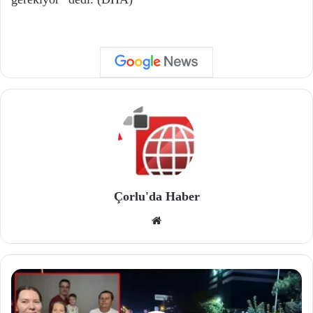
Çorlu'da Haber
We
b
site
si