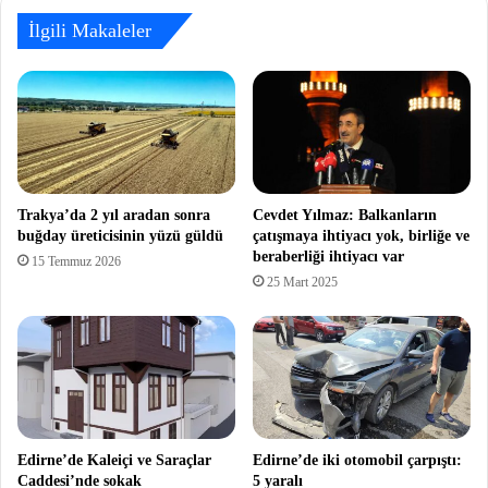
İlgili Makaleler
Trakya’da 2 yıl aradan sonra
Cevdet Yılmaz: Balkanların
buğday üreticisinin yüzü güldü
çatışmaya ihtiyacı yok, birliğe ve
beraberliği ihtiyacı var
15 Temmuz 2026
25 Mart 2025
Edirne’de Kaleiçi ve Saraçlar
Edirne’de iki otomobil çarpıştı:
Caddesi’nde sokak
5 yaralı