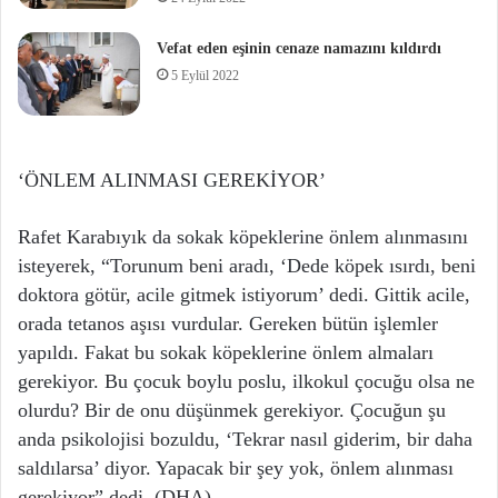
Vefat eden eşinin cenaze namazını kıldırdı
5 Eylül 2022
‘ÖNLEM ALINMASI GEREKİYOR’
Rafet Karabıyık da sokak köpeklerine önlem alınmasını
isteyerek, “Torunum beni aradı, ‘Dede köpek ısırdı, beni
doktora götür, acile gitmek istiyorum’ dedi. Gittik acile,
orada tetanos aşısı vurdular. Gereken bütün işlemler
yapıldı. Fakat bu sokak köpeklerine önlem almaları
gerekiyor. Bu çocuk boylu poslu, ilkokul çocuğu olsa ne
olurdu? Bir de onu düşünmek gerekiyor. Çocuğun şu
anda psikolojisi bozuldu, ‘Tekrar nasıl giderim, bir daha
saldılarsa’ diyor. Yapacak bir şey yok, önlem alınması
gerekiyor” dedi. (DHA)