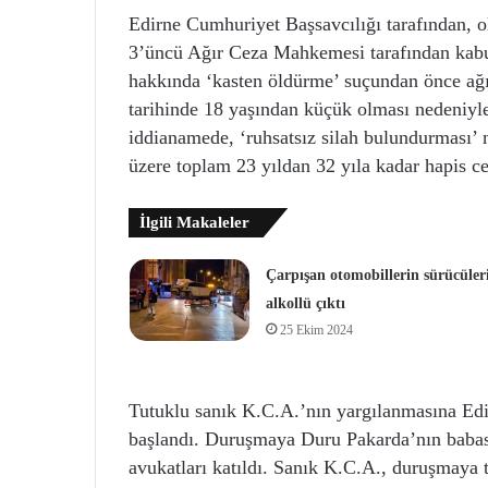
Edirne Cumhuriyet Başsavcılığı tarafından, ol
3’üncü Ağır Ceza Mahkemesi tarafından kabu
hakkında ‘kasten öldürme’ suçundan önce ağır
tarihinde 18 yaşından küçük olması nedeniyle 
iddianamede, ‘ruhsatsız silah bulundurması’ 
üzere toplam 23 yıldan 32 yıla kadar hapis ce
İlgili Makaleler
Çarpışan otomobillerin sürücüler
alkollü çıktı
25 Ekim 2024
Tutuklu sanık K.C.A.’nın yargılanmasına E
başlandı. Duruşmaya Duru Pakarda’nın babası
avukatları katıldı. Sanık K.C.A., duruşmaya 