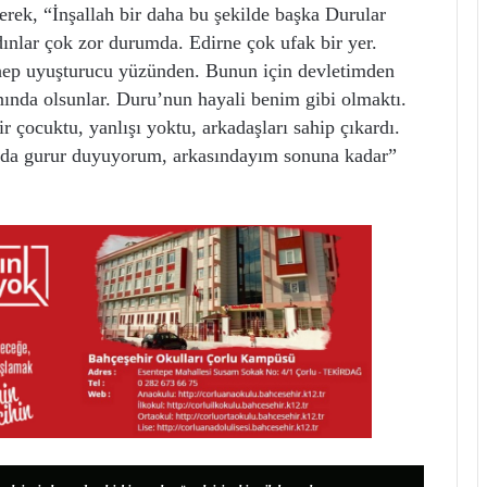
erek, “İnşallah bir daha bu şekilde başka Durular
ınlar çok zor durumda. Edirne çok ufak bir yer.
i hep uyuşturucu yüzünden. Bunun için devletimden
nında olsunlar. Duru’nun hayali benim gibi olmaktı.
r çocuktu, yanlışı yoktu, arkadaşları sahip çıkardı.
la da gurur duyuyorum, arkasındayım sonuna kadar”