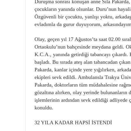
Duruşma sonrası konuşan anne Sıla Pakarda, 
çocukların yanında olsunlar. Duru’nun hayali
Özgüvenli bir çocuktu, yanlışı yoktu, arkadaşl
evladımla da gurur duyuyorum, arkasındayım
Olay, geçen yıl 17 Ağustos’ta saat 02.00 sır
Ortaokulu’nun bahçesinde meydana geldi. Oku
K.C.A., yanında getirdiği tabancayı çıkardı.
başladı. Bu sırada ateş alan tabancadan çıkan
Pakarda, kanlar içinde yere yığılırken, arkada
ekipleri sevk edildi. Ambulansla Trakya Üniv
Pakarda, doktorların tüm müdahalesine rağmen
gözaltına alırken, olay yerinde bulunanların
işlemlerinin ardından sevk edildiği adliyede
konuldu.
32 YILA KADAR HAPSİ İSTENDİ