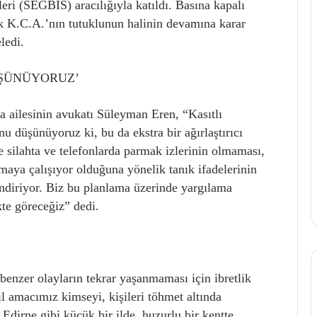
ri (SEGBİS) aracılığıyla katıldı. Basına kapalı
k K.C.A.’nın tutuklunun halinin devamına karar
ledi.
ÜŞÜNÜYORUZ’
ailesinin avukatı Süleyman Eren, “Kasıtlı
u düşünüyoruz ki, bu da ekstra bir ağırlaştırıcı
e silahta ve telefonlarda parmak izlerinin olmaması,
maya çalışıyor olduğuna yönelik tanık ifadelerinin
ndiriyor. Biz bu planlama üzerinde yargılama
kte göreceğiz” dedi.
benzer olayların tekrar yaşanmaması için ibretlik
ıl amacımız kimseyi, kişileri töhmet altında
dirne gibi küçük bir ilde, huzurlu bir kentte,