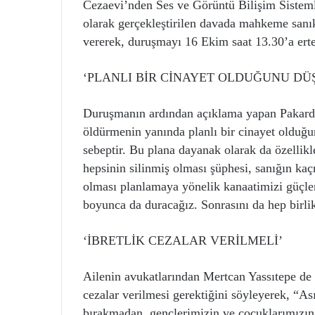
Cezaevi’nden Ses ve Görüntü Bilişim Sistemle
olarak gerçekleştirilen davada mahkeme sanı
vererek, duruşmayı 16 Ekim saat 13.30’a erte
‘PLANLI BİR CİNAYET OLDUĞUNU D
Duruşmanın ardından açıklama yapan Pakarda 
öldürmenin yanında planlı bir cinayet olduğun
sebeptir. Bu plana dayanak olarak da özellikl
hepsinin silinmiş olması şüphesi, sanığın kaç
olması planlamaya yönelik kanaatimizi güçle
boyunca da duracağız. Sonrasını da hep birli
‘İBRETLİK CEZALAR VERİLMELİ’
Ailenin avukatlarından Mertcan Yassıtepe de 
cezalar verilmesi gerektiğini söyleyerek, “As
bırakmadan, gençlerimizin ve çocuklarımızın E