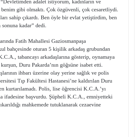
“Devletimden adalet istiyorum, kadınların ve
 benim gibi olmaktı. Çok özgüvenli, çok cesaretliydi.
arı sahip çıkardı. Ben öyle bir evlat yetiştirdim, ben
 sonuna kadar” dedi.
alarında Fatih Mahallesi Gaziosmanpaşa
l bahçesinde oturan 5 kişilik arkadaş grubundan
 K.C.A., tabancayı arkadaşlarına gösterip, oynamaya
 kurşun, Duru Pakarda’nın göğsüne isabet etti.
şlarının ihbarı üzerine olay yerine sağlık ve polis
ersitesi Tıp Fakültesi Hastanesi’ne kaldırılan Duru
 kurtarılamadı. Polis, lise öğrencisi K.C.A.’yı
 da ifadesine başvurdu. Şüpheli K.C.A., emniyetteki
 çıkarıldığı mahkemede tutuklanarak cezaevine