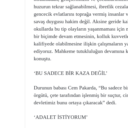
huzurun tekrar sağlanabilmesi, ibretlik cezal
gencecik evlatlarını toprağa vermiş insanlar v
savaş duygusu hakim değil. Aksine geride kal
okullarda bu tip olayların yaşanmaması için m
bir biçimde devam etmesinin, kolluk kuvvetler
kalifiyede olabilmesine ilişkin çalışmaların y
ediyoruz. Mahkeme tutukluluğun devamına kar
konuştu.
‘BU SADECE BİR KAZA DEĞİL’
Durunun babası Cem Pakarda, “Bu sadece bir 
örgütü, çete tarafından işlenmiş bir suçtur, 
devletimiz bunu ortaya çıkaracak” dedi.
‘ADALET İSTİYORUM’