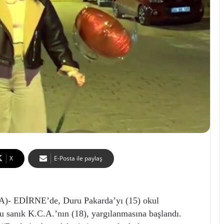
X
E-Posta ile paylaş
- EDİRNE’de, Duru Pakarda’yı (15) okul
u sanık K.C.A.’nın (18), yargılanmasına başlandı.