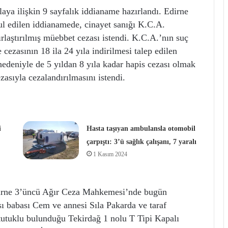
aya ilişkin 9 sayfalık iddianame hazırlandı. Edirne
l edilen iddianamede, cinayet sanığı K.C.A.
laştırılmış müebbet cezası istendi. K.C.A.’nın suç
cezasının 18 ila 24 yıla indirilmesi talep edilen
nedeniyle de 5 yıldan 8 yıla kadar hapis cezası olmak
zasıyla cezalandırılmasını istendi.
i
Hasta taşıyan ambulansla otomobil
çarpıştı: 3’ü sağlık çalışanı, 7 yaralı
1 Kasım 2024
dirne 3’üncü Ağır Ceza Mahkemesi’nde bugün
 babası Cem ve annesi Sıla Pakarda ve taraf
tutuklu bulunduğu Tekirdağ 1 nolu T Tipi Kapalı