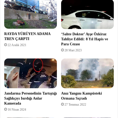
RAYDA YÜRÜYEN ADAMA
‘Sahte Doktor’ Ayşe Özkiraz
TREN ÇARPTI
Tahliye Edildi: 8 Yıl Hapis ve
Para Cezası
22 Aralık 2021
28 Mart 2023
Jandarma Personelinin Tartıştığı
Anız Yangını Kampüsteki
Sağlıkçıyı Isırdığı Anlar
Ormana Sıçradı
Kamerada
27 Temmuz 2022
16 Nisan 2024