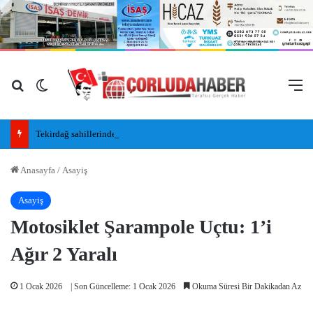
Arama yap ...
Dış görünümü değiştir
M
Tekirdağ sahillerinde yeni nesil insansız cankurtaran araçları görevde
Anasayfa
/
Asayiş
Asayiş
Motosiklet Şarampole Uçtu: 1’i
Ağır 2 Yaralı
1 Ocak 2026
| Son Güncelleme: 1 Ocak 2026
Okuma Süresi Bir Dakikadan Az