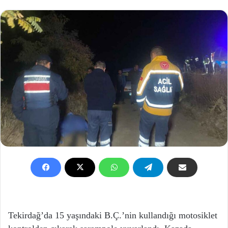
Tekirdağ’da 15 yaşındaki B.Ç.’nin kullandığı motosiklet