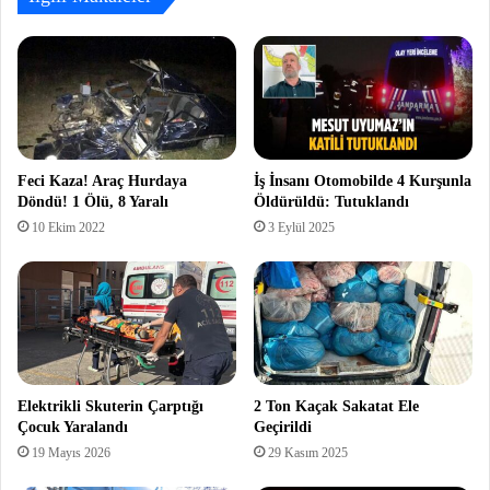
Feci Kaza! Araç Hurdaya
İş İnsanı Otomobilde 4 Kurşunla
Döndü! 1 Ölü, 8 Yaralı
Öldürüldü: Tutuklandı
10 Ekim 2022
3 Eylül 2025
Elektrikli Skuterin Çarptığı
2 Ton Kaçak Sakatat Ele
Çocuk Yaralandı
Geçirildi
19 Mayıs 2026
29 Kasım 2025