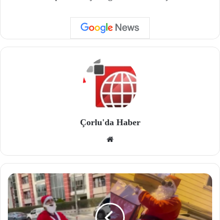
Çorlu'da Haber
We
b
site
si