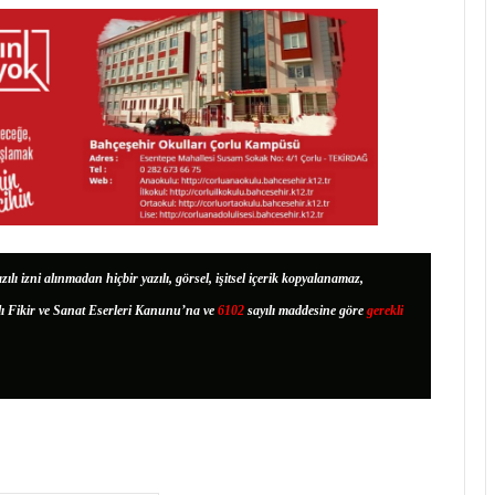
zılı izni alınmadan hiçbir yazılı, görsel, işitsel içerik kopyalanamaz,
lı Fikir ve Sanat Eserleri Kanunu’na ve
6102
sayılı maddesine göre
gerekli