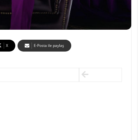
X
E-Posta ile paylaş