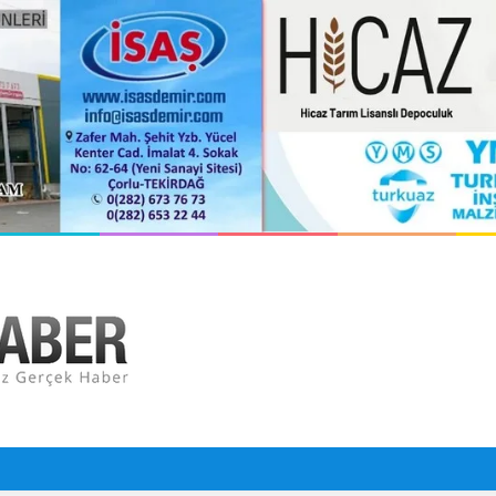
l insansız cankurtaran araçları görevde