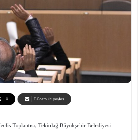
X
E-Posta ile paylaş
clis Toplantısı, Tekirdağ Büyükşehir Belediyesi