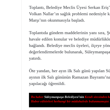
Toplantı, Belediye Meclis Üyesi Serkan Eriş’
Volkan Nallar’ın sağlık problemi nedeniyle ka
Marşı’nın okunmasıyla başladı.
Toplantıda gündem maddelerinin yanı sıra, Şu
havale edilen konular ve belediye müdürlükl
bağlandı. Belediye meclis üyeleri, ilçeye yön
değerlendirmelerde bulunarak, Süleymanpaşa’
yatırdı.
Öte yandan, her ayın ilk Salı günü yapılan 
ayının ilk Salı gününün Ramazan Bayramı’n
yapılacağı öğrenildi.
Bu haber
Süleymanpaşa Belediyesi’nin
Kendi sitesinden b
Haber editörleri herhangi bir müdahalede bulunmamıştır.