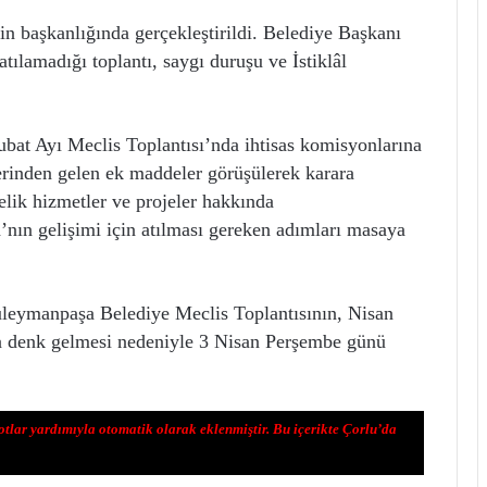
in başkanlığında gerçekleştirildi. Belediye Başkanı
tılamadığı toplantı, saygı duruşu ve İstiklâl
bat Ayı Meclis Toplantısı’nda ihtisas komisyonlarına
erinden gelen ek maddeler görüşülerek karara
elik hizmetler ve projeler hakkında
nın gelişimi için atılması gereken adımları masaya
Süleymanpaşa Belediye Meclis Toplantısının, Nisan
a denk gelmesi nedeniyle 3 Nisan Perşembe günü
otlar yardımıyla otomatik olarak eklenmiştir. Bu içerikte Çorlu’da