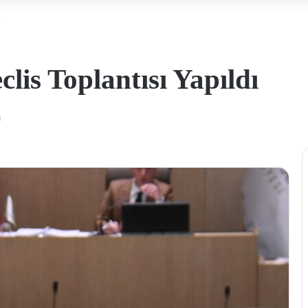
ı
is Toplantısı Yapıldı
i