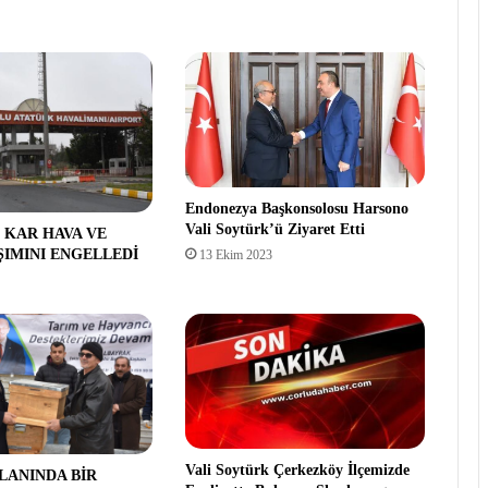
Endonezya Başkonsolosu Harsono
Vali Soytürk’ü Ziyaret Etti
E KAR HAVA VE
ŞIMINI ENGELLEDİ
13 Ekim 2023
Vali Soytürk Çerkezköy İlçemizde
ALANINDA BİR