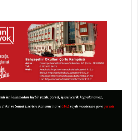
zılı izni alınmadan hiçbir yazılı, görsel, işitsel içerik kopyalanamaz,
lı Fikir ve Sanat Eserleri Kanunu’na ve
6102
sayılı maddesine göre
gerekli