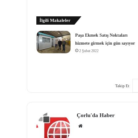
İlgili Makaleler
Paşa Ekmek Satış Noktaları
hizmete girmek için gün sayıyor
2 Şubat 2022
Takip Et
Çorlu'da Haber
We
b