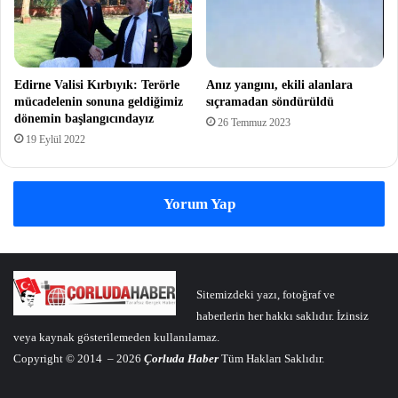
Edirne Valisi Kırbıyık: Terörle
Anız yangını, ekili alanlara
mücadelenin sonuna geldiğimiz
sıçramadan söndürüldü
dönemin başlangıcındayız
26 Temmuz 2023
19 Eylül 2022
Yorum Yap
Sitemizdeki yazı, fotoğraf ve
haberlerin her hakkı saklıdır. İzinsiz
veya kaynak gösterilemeden kullanılamaz.
Copyright © 2014 – 2026
Çorluda Haber
Tüm Hakları Saklıdır.