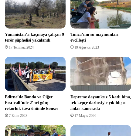
Yunanistan’a kaçmaya çalışan 9
Tunca’nın su maymunları
terör şüphelisi yakalandı
evcilleşti
17 Temmuz 2024
19 Ağustos 2023
Edirne’de Bando ve Ciğer
Depreme dayanıksız 5 katlı bina,
Festivali’nde 2’nci gün;
tek kepçe darbesiyle yıkıldı; o
rekorluk tava önünde konser
anlar kamerada
7 Ekim 2023
17 Mayıs 2026