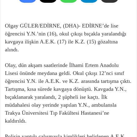
Olgay GÜLER/EDİRNE, (DHA)- EDİRNE’de lise
öğrencisi Y.N.’nin (16), okul çıkışı bıçakla yaralandığı
kavgaya ilişkin A.E.K. (17) ile K.Z. (15) gözaltına
alındı.
Olay, dün akşam saatlerinde İlhami Ertem Anadolu
Lisesi önünde meydana geldi. Okul çıkışı 12’nci sınıf
öğrencisi Y.N. ile A.E.K. ve K.Z. arasında tartışma çıktı.
Tartışma, kısa sürede kavgaya dönüştü. Kavgada Y.N.,
bıçaklanarak yaralandı, 2 şüpheli ise kaçtı. İlk
müdahalesi olay yerinde yapılan Y.N., ambulansla
Trakya Üniversitesi Tıp Fakültesi Hastanesi’ne
kaldırıldı.
Polisin yaptığı çalışmayla kimlikleri belirlenen A.E.K.