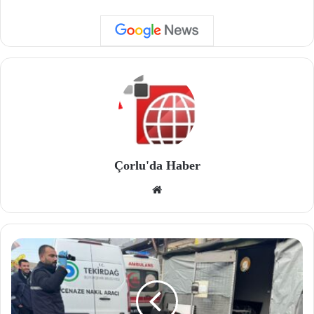
Çorlu'da Haber
We
b
site
si