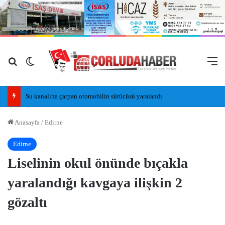
Arama yap ...
Dış görünümü değiştir
M
Su kanalına çarpan otomobilin sürücüsü yaralandı
Anasayfa
/
Edirne
Edirne
Liselinin okul önünde bıçakla
yaralandığı kavgaya ilişkin 2
gözaltı