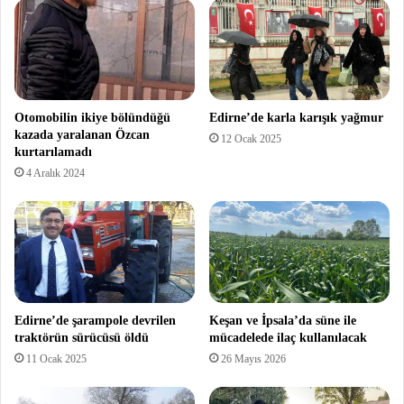
Otomobilin ikiye bölündüğü
Edirne’de karla karışık yağmur
kazada yaralanan Özcan
12 Ocak 2025
kurtarılamadı
4 Aralık 2024
Edirne’de şarampole devrilen
Keşan ve İpsala’da süne ile
traktörün sürücüsü öldü
mücadelede ilaç kullanılacak
11 Ocak 2025
26 Mayıs 2026