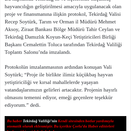
hayvancılığın geliştirilmesi amacıyla uygulanacak olan
proje ve finansmanına ilişkin protokol, Tekirdağ Valisi
Recep Soytürk, Tarım ve Orman il Müdürü Mehmet
Aksoy, Ziraat Bankası Bölge Müdürü Tahir Ceylan ve
Tekirdağ Damızlık Koyun-Keçi Yetiştiricileri Birliği
Başkanı Cemalettin Toluca tarafından Tekirdağ Valiliği
Toplantı Salonu’nda imzalandı.
Protokolün imzalanmasının ardından konuşan Vali
Soytürk; “Proje ile birlikte ilimiz küçükbaş hayvan
yetiştiriciliği ve kırsal mahallelerde yaşayan
vatandaşlarımızın gelirleri artacaktır. Projenin hayırlı
olmasını temenni ediyor, emeği geçenlere teşekkür
ediyorum.” dedi.
Bu haber
Tekirdağ Valiliği’nin
Kendi sitesinden botlar yardımıyla
otomatik olarak eklenmiştir. Bu içerikte Çorlu’da Haber editörleri