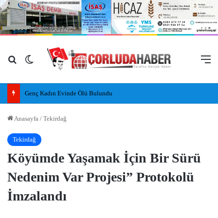
Arama yap ...
Dış görünümü değiştir
M
Genç Kadın Evinde Ölü Bulundu
Anasayfa
/
Tekirdağ
Tekirdağ
Köyümde Yaşamak İçin Bir Sürü
Nedenim Var Projesi” Protokolü
İmzalandı