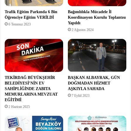
Trafik Eğitim Parkında 6 Bin
Bağımlılıkla Mücadele İl
Öğrenciye Eğitim VERİLDİ
Koordinasyon Kurulu Toplantısı
Yapıldı
6 Temmuz 2023
2 Ağustos 2024
TEKİRDAĞ BÜYÜKŞEHİR
BAŞKAN ALBAYRAK, GÜN
BELEDİYESİ’NİN EV
DOĞMADAN HİZMET
SAHİPLİĞİNDE ZABITA
AŞKIYLA SAHADA
MEMURLARINA MEVZUAT
7 Eylül 2023
EĞİTİMİ
2 Haziran 2025