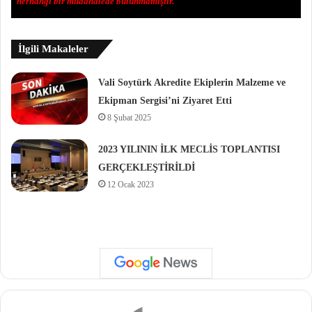
herhangi bir müdahalede bulunmamıştır.
İlgili Makaleler
Vali Soytürk Akredite Ekiplerin Malzeme ve
Ekipman Sergisi’ni Ziyaret Etti
8 Şubat 2025
2023 YILININ İLK MECLİS TOPLANTISI
GERÇEKLEŞTİRİLDİ
12 Ocak 2023