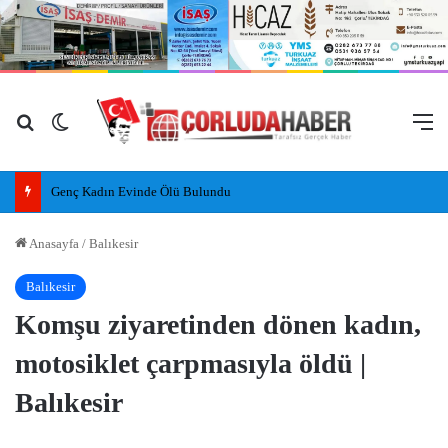
Arama yap ...
Dış görünümü değiştir
M
Genç Kadın Evinde Ölü Bulundu
Anasayfa
/
Balıkesir
Balıkesir
Komşu ziyaretinden dönen kadın,
motosiklet çarpmasıyla öldü |
Balıkesir