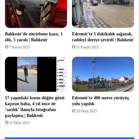
Balıkesir’de zincirleme kaza; 1
Edremit’te 5 dakikalık sağanak,
ölü, 5 yaralı | Balıkesir
caddeyi dereye çevirdi | Balıkesir
7 Kasım 2023
11 Kasım 2023
17 yaşındaki kızını düğün günü
Edremit’te 400 metre yürüyüş
kaçıran baba, 4 yıl önce de
yolu yapıldı
‘satılık’ ilanıyla fotoğrafını
20 Ekim 2023
paylaşmış | Balıkesir
31 Ekim 2023