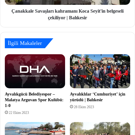
Çanakkale Savaşları kahramanı Koca Seyit'in belgeseli
çekiliyor | Balıkesir
İlgili Makaleler
Ayvalıkgücü Belediyespor –
Ayvalıklılar ‘Cumhuriyet’ için
Malatya Arguvan Spor Kulübü:
yürüdü | Balıkesir
1-0
28 Ekim 2023
22 Ekim 2023