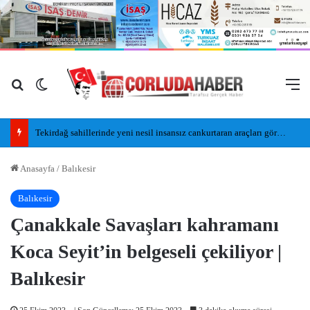
Arama yap ...
Dış görünümü değiştir
M
Tekirdağ sahillerinde yeni nesil insansız cankurtaran araçları görevde
Anasayfa
/
Balıkesir
Balıkesir
Çanakkale Savaşları kahramanı
Koca Seyit’in belgeseli çekiliyor |
Balıkesir