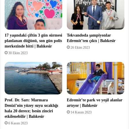
17 yaşındaki çiftin 3 gün sürmesi
Tekvandoda şampiyonlar
planlanan düğünü, son gün polis
Edremit’ten çıktı | Balıkesir
merkezinde bitti | Balıkesir
26 Ekim 2023
30 Ekim 2023
Prof. Dr. Sarı: Marmara
Edremit’te park ve yeşil alanlar
Denizi’nin yüzey suyu sıcaklığı
artıyor | Balıkesir
hala 20 derece; besin zinciri
14 Kasım 2023
etkilenebilir | Balıkesir
6 Kasım 2023