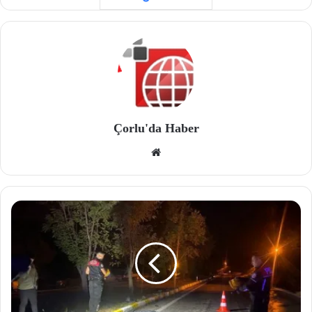
Çorlu'da Haber
We
b
site
si