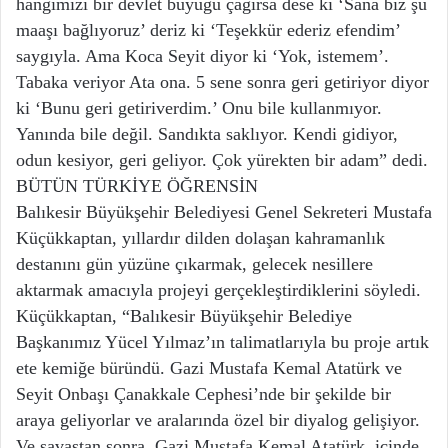
hangimizi bir devlet büyüğü çağırsa dese ki ‘Sana biz şu
maaşı bağlıyoruz’ deriz ki ‘Teşekkür ederiz efendim’
saygıyla. Ama Koca Seyit diyor ki ‘Yok, istemem’.
Tabaka veriyor Ata ona. 5 sene sonra geri getiriyor diyor
ki ‘Bunu geri getiriverdim.’ Onu bile kullanmıyor.
Yanında bile değil. Sandıkta saklıyor. Kendi gidiyor,
odun kesiyor, geri geliyor. Çok yürekten bir adam” dedi.
BÜTÜN TÜRKİYE ÖĞRENSİN
Balıkesir Büyükşehir Belediyesi Genel Sekreteri Mustafa
Küçükkaptan, yıllardır dilden dolaşan kahramanlık
destanını gün yüzüne çıkarmak, gelecek nesillere
aktarmak amacıyla projeyi gerçekleştirdiklerini söyledi.
Küçükkaptan, “Balıkesir Büyükşehir Belediye
Başkanımız Yücel Yılmaz’ın talimatlarıyla bu proje artık
ete kemiğe büründü. Gazi Mustafa Kemal Atatürk ve
Seyit Onbaşı Çanakkale Cephesi’nde bir şekilde bir
araya geliyorlar ve aralarında özel bir diyalog gelişiyor.
Ve savaştan sonra, Gazi Mustafa Kemal Atatürk, içinde