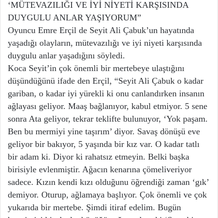
‘MÜTEVAZILIĞI VE İYİ NİYETİ KARŞISINDA
DUYGULU ANLAR YAŞIYORUM”
Oyuncu Emre Erçil de Seyit Ali Çabuk’un hayatında
yaşadığı olayların, mütevazılığı ve iyi niyeti karşısında
duygulu anlar yaşadığını söyledi.
Koca Seyit’in çok önemli bir mertebeye ulaştığını
düşündüğünü ifade den Erçil, “Seyit Ali Çabuk o kadar
gariban, o kadar iyi yürekli ki onu canlandırken insanın
ağlayası geliyor. Maaş bağlanıyor, kabul etmiyor. 5 sene
sonra Ata geliyor, tekrar teklifte bulunuyor, ‘Yok paşam.
Ben bu mermiyi yine taşırım’ diyor. Savaş dönüşü eve
geliyor bir bakıyor, 5 yaşında bir kız var. O kadar tatlı
bir adam ki. Diyor ki rahatsız etmeyin. Belki başka
birisiyle evlenmiştir. Ağacın kenarına çömeliveriyor
sadece. Kızın kendi kızı olduğunu öğrendiği zaman ‘gık’
demiyor. Oturup, ağlamaya başlıyor. Çok önemli ve çok
yukarıda bir mertebe. Şimdi itiraf edelim. Bugün