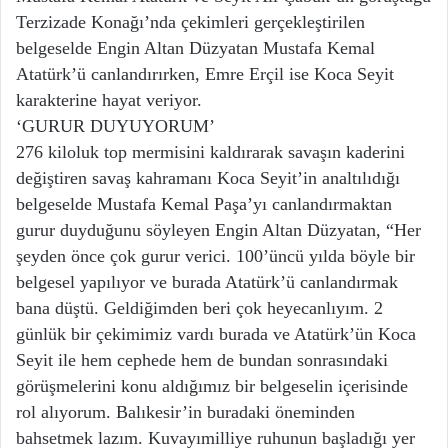
Terzizade Konağı’nda çekimleri gerçekleştirilen
belgeselde Engin Altan Düzyatan Mustafa Kemal
Atatürk’ü canlandırırken, Emre Erçil ise Koca Seyit
karakterine hayat veriyor.
‘GURUR DUYUYORUM’
276 kiloluk top mermisini kaldırarak savaşın kaderini
değiştiren savaş kahramanı Koca Seyit’in analtılıdığı
belgeselde Mustafa Kemal Paşa’yı canlandırmaktan
gurur duyduğunu söyleyen Engin Altan Düzyatan, “Her
şeyden önce çok gurur verici. 100’üncü yılda böyle bir
belgesel yapılıyor ve burada Atatürk’ü canlandırmak
bana düştü. Geldiğimden beri çok heyecanlıyım. 2
günlük bir çekimimiz vardı burada ve Atatürk’ün Koca
Seyit ile hem cephede hem de bundan sonrasındaki
görüşmelerini konu aldığımız bir belgeselin içerisinde
rol alıyorum. Balıkesir’in buradaki öneminden
bahsetmek lazım. Kuvayımilliye ruhunun başladığı yer