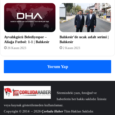
Ayvalıkgücü Belediyespor –
Balıkesir’de sıcak asfalt serimi |
Aliağa Futbol: 1-1 | Balıkesir
Balıkesir
26 Kasım 2023
2 Kasım 2023
Yorum Yap
Sitemizdeki yazı, fotoğraf ve
haberlerin her hakkı saklıdır. İzinsiz
veya kaynak gösterilemeden kullanılamaz.
Copyright © 2014 – 2026
Çorluda Haber
Tüm Hakları Saklıdır.