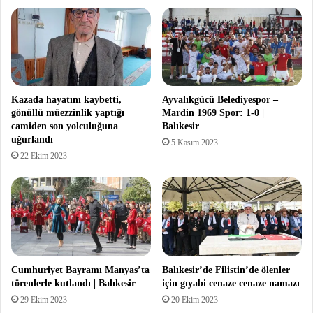
Kazada hayatını kaybetti,
Ayvalıkgücü Belediyespor –
gönüllü müezzinlik yaptığı
Mardin 1969 Spor: 1-0 |
camiden son yolculuğuna
Balıkesir
uğurlandı
5 Kasım 2023
22 Ekim 2023
Cumhuriyet Bayramı Manyas’ta
Balıkesir’de Filistin’de ölenler
törenlerle kutlandı | Balıkesir
için gıyabi cenaze cenaze namazı
29 Ekim 2023
20 Ekim 2023