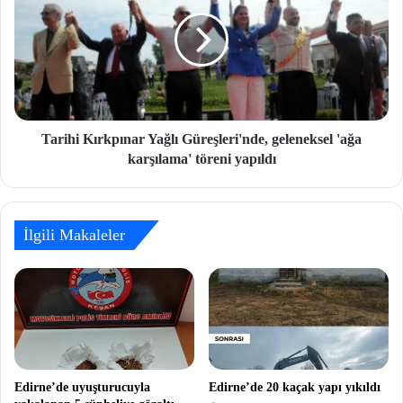
Tarihi Kırkpınar Yağlı Güreşleri'nde, geleneksel 'ağa
karşılama' töreni yapıldı
İlgili Makaleler
Edirne’de uyuşturucuyla
Edirne’de 20 kaçak yapı yıkıldı