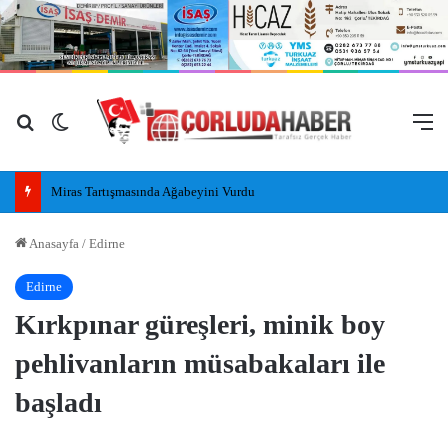
Arama yap ...
Dış görünümü değiştir
M
RODOST Derneği’nden Çorlu Kaymakamı Niyazi Erten’e Ziyaret
Anasayfa
/
Edirne
Edirne
Kırkpınar güreşleri, minik boy
pehlivanların müsabakaları ile
başladı