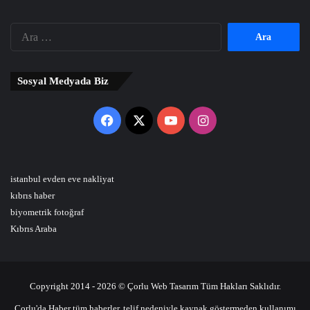
Arama:
Sosyal Medyada Biz
Facebook
X
YouTube
Instagram
istanbul evden eve nakliyat
kıbrıs haber
biyometrik fotoğraf
Kıbrıs Araba
Copyright 2014 - 2026 © Çorlu Web Tasarım Tüm Hakları Saklıdır.
Çorlu'da Haber tüm haberler, telif nedeniyle kaynak göstermeden kullanımı