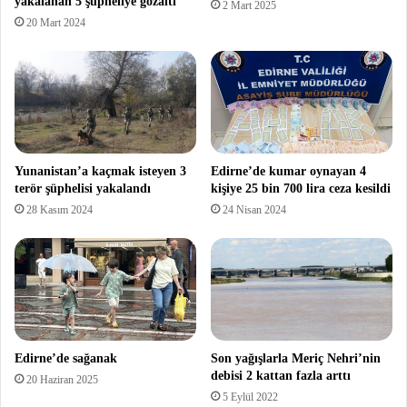
yakalanan 5 şüpheliye gözaltı
2 Mart 2025
20 Mart 2024
Yunanistan’a kaçmak isteyen 3
Edirne’de kumar oynayan 4
terör şüphelisi yakalandı
kişiye 25 bin 700 lira ceza kesildi
28 Kasım 2024
24 Nisan 2024
Edirne’de sağanak
Son yağışlarla Meriç Nehri’nin
debisi 2 kattan fazla arttı
20 Haziran 2025
5 Eylül 2022