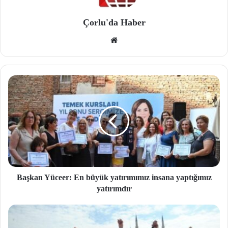
Çorlu'da Haber
We
b
site
si
Başkan Yüceer: En büyük yatırımımız insana yaptığımız
yatırımdır