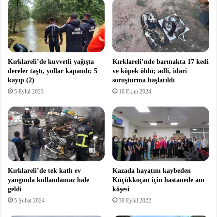
Kırklareli’de kuvvetli yağışta
Kırklareli’nde barınakta 17 kedi
dereler taştı, yollar kapandı; 5
ve köpek öldü; adli, idari
kayıp (2)
soruşturma başlatıldı
5 Eylül 2023
16 Ekim 2024
Kırklareli’de tek katlı ev
Kazada hayatını kaybeden
yangında kullanılamaz hale
Küçükkoçan için hastanede anı
geldi
köşesi
5 Şubat 2024
30 Eylül 2022