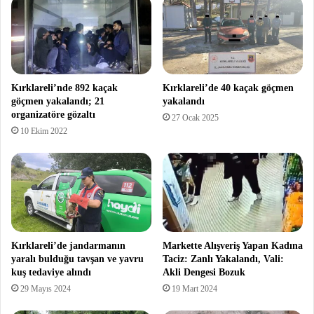
Kırklareli’nde 892 kaçak
Kırklareli’de 40 kaçak göçmen
göçmen yakalandı; 21
yakalandı
organizatöre gözaltı
27 Ocak 2025
10 Ekim 2022
Kırklareli’de jandarmanın
Markette Alışveriş Yapan Kadına
yaralı bulduğu tavşan ve yavru
Taciz: Zanlı Yakalandı, Vali:
kuş tedaviye alındı
Akli Dengesi Bozuk
29 Mayıs 2024
19 Mart 2024