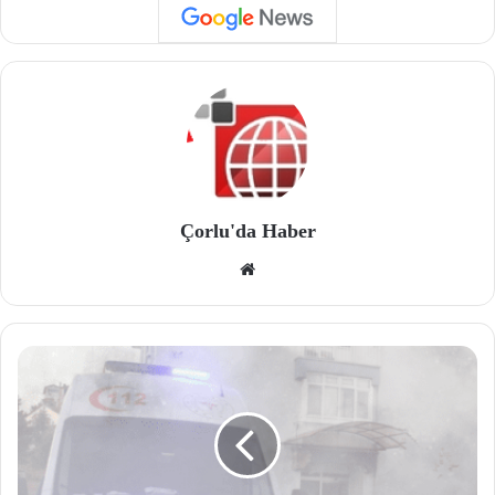
Çorlu'da Haber
We
b
site
si