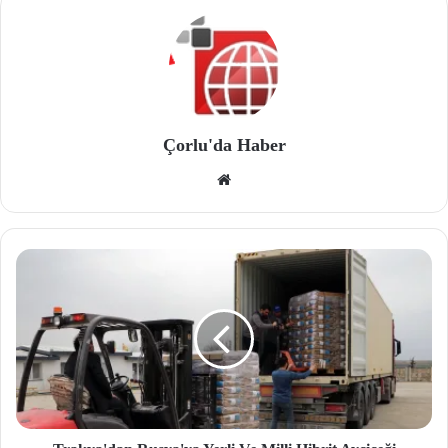
Çorlu'da Haber
We
b
site
si