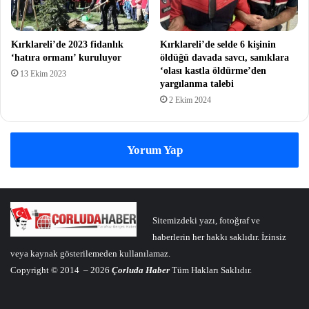
Kırklareli’de 2023 fidanlık
Kırklareli’de selde 6 kişinin
‘hatıra ormanı’ kuruluyor
öldüğü davada savcı, sanıklara
‘olası kastla öldürme’den
13 Ekim 2023
yargılanma talebi
2 Ekim 2024
Yorum Yap
Sitemizdeki yazı, fotoğraf ve
haberlerin her hakkı saklıdır. İzinsiz
veya kaynak gösterilemeden kullanılamaz.
Copyright © 2014 – 2026
Çorluda Haber
Tüm Hakları Saklıdır.