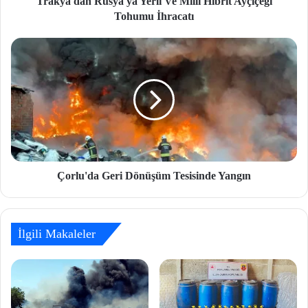
Trakya'dan Rusya'ya Yerli Ve Milli Hibrit Ayçiçeği
Tohumu İhracatı
Çorlu'da Geri Dönüşüm Tesisinde Yangın
İlgili Makaleler