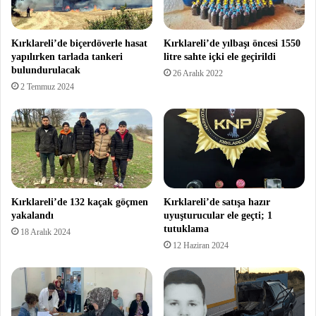
Kırklareli’de biçerdöverle hasat
Kırklareli’de yılbaşı öncesi 1550
yapılırken tarlada tankeri
litre sahte içki ele geçirildi
bulundurulacak
26 Aralık 2022
2 Temmuz 2024
Kırklareli’de 132 kaçak göçmen
Kırklareli’de satışa hazır
yakalandı
uyuşturucular ele geçti; 1
tutuklama
18 Aralık 2024
12 Haziran 2024